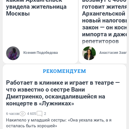
увидела жительница
готовит жител
Москвы
Архангельской 
новый налогов
закон — он косн
импорта и даже
репетиторов
Ксения Подобедова
Анастасия Завг
РЕКОМЕНДУЕМ
Работает в клинике и играет в театре —
что известно о сестре Вани
Дмитриенко, оскандалившейся на
концерте в «Лужниках»
6 часов
4 605
2
Накипело у младшей сестры: «Она уехала жить, а я
осталась быть хорошей»