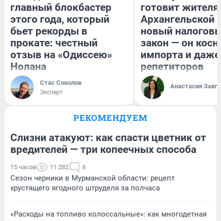
главный блокбастер
готовит жител
этого года, который
Архангельской 
бьет рекорды в
новый налогов
прокате: честный
закон — он косн
отзыв на «Одиссею»
импорта и даже
Нолана
репетиторов
Стас Соколов
Анастасия Завг
Эксперт
РЕКОМЕНДУЕМ
Слизни атакуют: как спасти цветник от
вредителей — три копеечных способа
15 часов
11 282
6
Сезон черники в Мурманской области: рецепт
хрустящего ягодного штруделя за полчаса
«Расходы на топливо колоссальные»: как многодетная