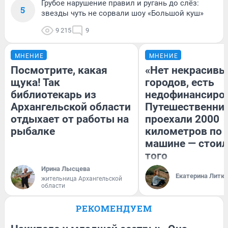
Грубое нарушение правил и ругань до слёз:
5
звезды чуть не сорвали шоу «Большой куш»
9 215
9
МНЕНИЕ
МНЕНИЕ
Посмотрите, какая
«Нет некрасивы
щука! Так
городов, есть
библиотекарь из
недофинансиро
Архангельской области
Путешественни
отдыхает от работы на
проехали 2000
рыбалке
километров по 
машине — стоил
того
Ирина Лысцева
Екатерина Литк
жительница Архангельской
области
РЕКОМЕНДУЕМ