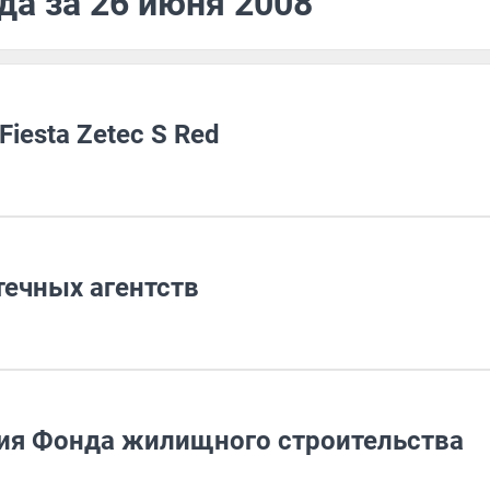
да за 26 июня 2008
iesta Zetec S Red
течных агентств
ия Фонда жилищного строительства