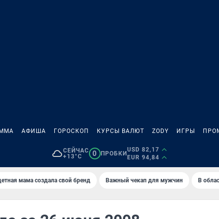
АММА
АФИША
ГОРОСКОП
КУРСЫ ВАЛЮТ
ZODY
ИГРЫ
ПРО
USD 82,17
СЕЙЧАС
0
ПРОБКИ
+13°C
EUR 94,84
етная мама создала свой бренд
Важный чекап для мужчин
В обла