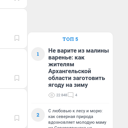
ТОП 5
Не варите из малины
1
варенье: как
жителям
Архангельской
области заготовить
ягоду на зиму
22 848
4
С любовью к лесу и морю:
2
как северная природа
вдохновляет молодую маму