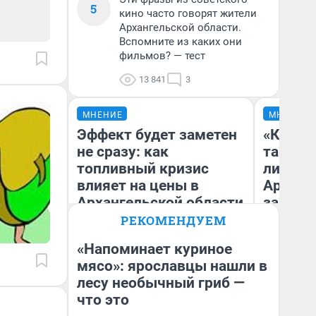
5
кино часто говорят жители
Архангельской области.
Вспомните из каких они
фильмов? — тест
13 841
3
МНЕНИЕ
МНЕНИЕ
Эффект будет заметен
«Кореш 
не сразу: как
такое н
топливный кризис
ли жит
влияет на цены в
Арханг
Архангельской области
за нег
рублей
РЕКОМЕНДУЕМ
«Напоминает куриное
мясо»: ярославцы нашли в
Яр
лесу необычный гриб —
Дмитрий Алексеев
Пс
ма
что это