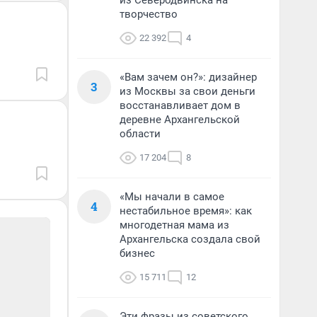
из Северодвинска на
творчество
22 392
4
«Вам зачем он?»: дизайнер
3
из Москвы за свои деньги
восстанавливает дом в
деревне Архангельской
области
17 204
8
«Мы начали в самое
4
нестабильное время»: как
многодетная мама из
Архангельска создала свой
бизнес
15 711
12
Эти фразы из советского