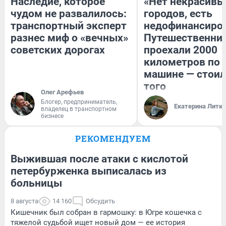
Наследие, которое
«Нет некрасивы
чудом не развалилось:
городов, есть
транспортный эксперт
недофинансиро
разнес миф о «вечных»
Путешественни
советских дорогах
проехали 2000
километров по 
машине — стоил
того
Олег Арефьев
Блогер, предприниматель,
Екатерина Литк
владелец в транспортном
бизнесе
РЕКОМЕНДУЕМ
Выжившая после атаки с кислотой
петербурженка выписалась из
больницы
8 августа
14 160
Обсудить
Кишечник был собран в гармошку: в Югре кошечка с
тяжелой судьбой ищет новый дом — ее история