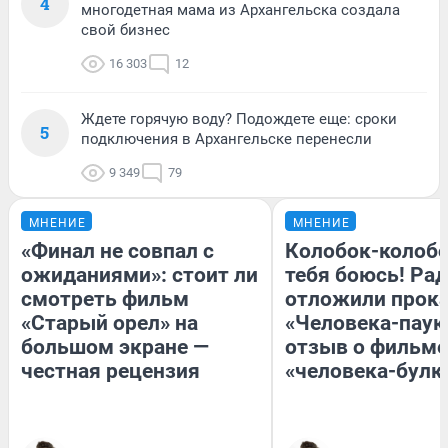
4
многодетная мама из Архангельска создала
свой бизнес
16 303
12
Ждете горячую воду? Подождете еще: сроки
5
подключения в Архангельске перенесли
9 349
79
МНЕНИЕ
МНЕНИЕ
«Финал не совпал с
Колобок-колобо
ожиданиями»: стоит ли
тебя боюсь! Рад
смотреть фильм
отложили прок
«Старый орел» на
«Человека-паук
большом экране —
отзыв о фильме
честная рецензия
«человека-булк