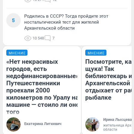
Родились в СССР? Тогда пройдите этот
5
ностальгический тест для жителей
Архангельской области
10 548
7
МНЕНИЕ
МНЕНИЕ
«Нет некрасивых
Посмотрите, ка
городов, есть
щука! Так
недофинансированные».
библиотекарь и
Путешественники
Архангельской 
проехали 2000
отдыхает от ра
километров по Уралу на
рыбалке
машине — стоило ли оно
того
Ирина Лысцева
Екатерина Литкевич
жительница Арха
области