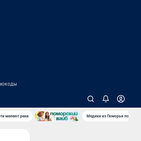
МОКОДЫ
сти мелеют реки
Медики из Поморья поехали 