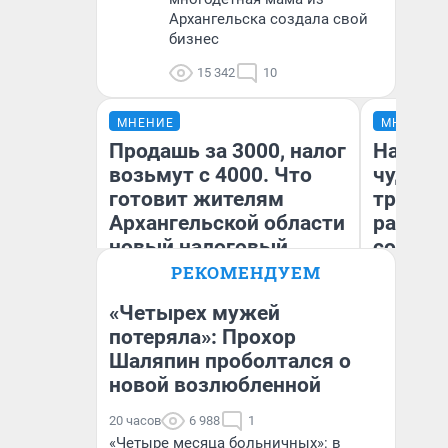
Архангельска создала свой
бизнес
15 342
10
МНЕНИЕ
МНЕНИЕ
Продашь за 3000, налог
Наслед
возьмут с 4000. Что
чудом 
готовит жителям
трансп
Архангельской области
разнес
новый налоговый
советс
закон — он коснется
РЕКОМЕНДУЕМ
импорта и даже
«Четырех мужей
репетиторов
Ол
потеряла»: Прохор
Бл
Шаляпин проболтался о
Анастасия Завгородняя
вл
би
новой возлюбленной
20 часов
6 988
1
«Четыре месяца больничных»: в