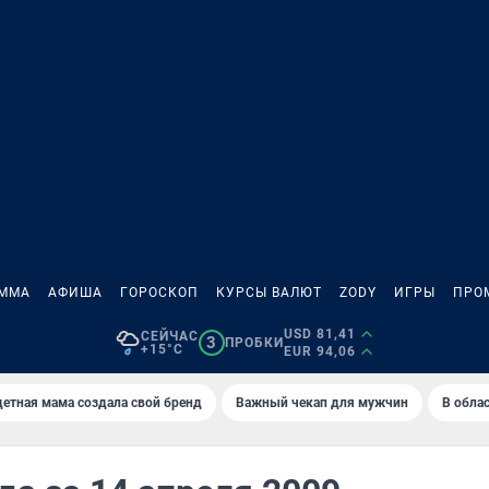
АММА
АФИША
ГОРОСКОП
КУРСЫ ВАЛЮТ
ZODY
ИГРЫ
ПРО
USD 81,41
СЕЙЧАС
3
ПРОБКИ
+15°C
EUR 94,06
етная мама создала свой бренд
Важный чекап для мужчин
В обла