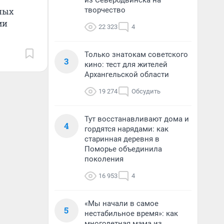
из Северодвинска на
творчество
ных
ми
22 323
4
Только знатокам советского
3
кино: тест для жителей
Архангельской области
19 274
Обсудить
Тут восстанавливают дома и
4
гордятся нарядами: как
старинная деревня в
Поморье объединила
поколения
16 953
4
«Мы начали в самое
5
нестабильное время»: как
многодетная мама из