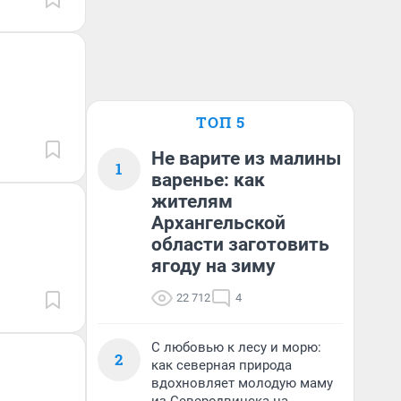
ТОП 5
Не варите из малины
1
варенье: как
жителям
Архангельской
области заготовить
ягоду на зиму
22 712
4
С любовью к лесу и морю:
2
как северная природа
вдохновляет молодую маму