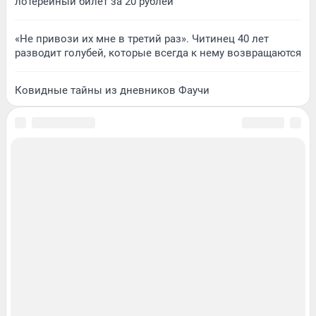
лотерейный билет за 20 рублей
«Не привози их мне в третий раз». Читинец 40 лет
разводит голубей, которые всегда к нему возвращаются
Ковидные тайны из дневников Фаучи
Подписаться на новости
Сообщить новость
Рубрики
Реклама на сайте
Прайс-лист