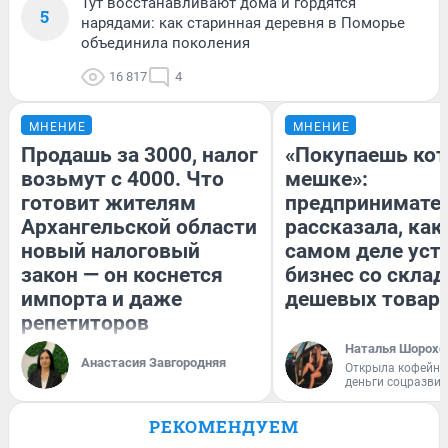
Тут восстанавливают дома и гордятся
5
нарядами: как старинная деревня в Поморье
объединила поколения
16 817
4
МНЕНИЕ
МНЕНИЕ
Продашь за 3000, налог
«Покупаешь кот
возьмут с 4000. Что
мешке»:
готовит жителям
предпринимате
Архангельской области
рассказала, как
новый налоговый
самом деле уст
закон — он коснется
бизнес со скла
импорта и даже
дешевых товар
репетиторов
Наталья Шорохо
Анастасия Завгородняя
Открыла кофейну
деньги соцразви
РЕКОМЕНДУЕМ