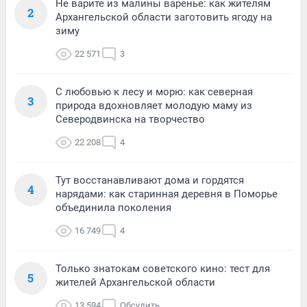
Не варите из малины варенье: как жителям
2
Архангельской области заготовить ягоду на
зиму
22 571
3
С любовью к лесу и морю: как северная
3
природа вдохновляет молодую маму из
Северодвинска на творчество
22 208
4
Тут восстанавливают дома и гордятся
4
нарядами: как старинная деревня в Поморье
объединила поколения
16 749
4
Только знатокам советского кино: тест для
5
жителей Архангельской области
13 594
Обсудить