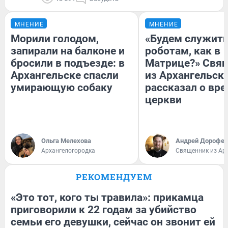
МНЕНИЕ
МНЕНИЕ
Морили голодом,
«Будем служит
запирали на балконе и
роботам, как в
бросили в подъезде: в
Матрице?» Свя
Архангельске спасли
из Архангельск
умирающую собаку
рассказал о вре
церкви
Ольга Мелехова
Андрей Дорофей
Архангелогородка
Священник из Ар
РЕКОМЕНДУЕМ
«Это тот, кого ты травила»: прикамца
приговорили к 22 годам за убийство
семьи его девушки, сейчас он звонит ей