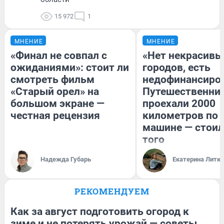
15 972
1
МНЕНИЕ
МНЕНИЕ
«Финал не совпал с
«Нет некрасивы
ожиданиями»: стоит ли
городов, есть
смотреть фильм
недофинансиро
«Старый орел» на
Путешественни
большом экране —
проехали 2000
честная рецензия
километров по 
машине — стоил
того
Надежда Губарь
Екатерина Литк
РЕКОМЕНДУЕМ
Как за август подготовить огород к
зиме и не потерять урожай — советы