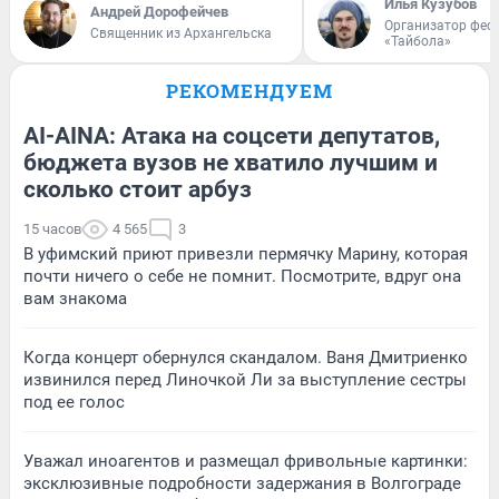
Илья Кузубов
Андрей Дорофейчев
Организатор фес
Священник из Архангельска
«Тайбола»
РЕКОМЕНДУЕМ
AI-AINA: Атака на соцсети депутатов,
бюджета вузов не хватило лучшим и
сколько стоит арбуз
15 часов
4 565
3
В уфимский приют привезли пермячку Марину, которая
почти ничего о себе не помнит. Посмотрите, вдруг она
вам знакома
Когда концерт обернулся скандалом. Ваня Дмитриенко
извинился перед Линочкой Ли за выступление сестры
под ее голос
Уважал иноагентов и размещал фривольные картинки:
эксклюзивные подробности задержания в Волгограде