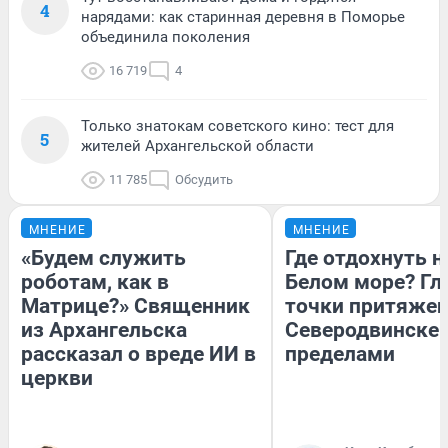
4
нарядами: как старинная деревня в Поморье
объединила поколения
16 719
4
Только знатокам советского кино: тест для
5
жителей Архангельской области
11 785
Обсудить
МНЕНИЕ
МНЕНИЕ
«Будем служить
Где отдохнуть н
роботам, как в
Белом море? Гл
Матрице?» Священник
точки притяжен
из Архангельска
Северодвинске и
рассказал о вреде ИИ в
пределами
церкви