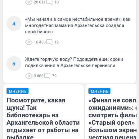
20 011
10
«Мы начали в самое нестабильное время»: как
4
многодетная мама из Архангельска создала
свой бизнес
16 433
12
Ждете горячую воду? Подождете еще: сроки
5
подключения в Архангельске перенесли
9 888
79
МНЕНИЕ
МНЕНИЕ
Посмотрите, какая
«Финал не совпа
щука! Так
ожиданиями»: с
библиотекарь из
смотреть филь
Архангельской области
«Старый орел» 
отдыхает от работы на
большом экран
рыбалке
честная реценз