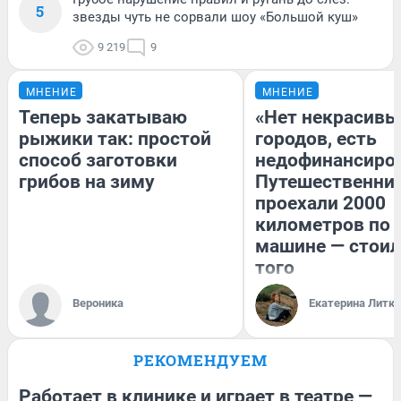
5
звезды чуть не сорвали шоу «Большой куш»
9 219
9
МНЕНИЕ
МНЕНИЕ
Теперь закатываю
«Нет некрасивы
рыжики так: простой
городов, есть
способ заготовки
недофинансиро
грибов на зиму
Путешественни
проехали 2000
километров по 
машине — стоил
того
Вероника
Екатерина Литк
РЕКОМЕНДУЕМ
Работает в клинике и играет в театре —