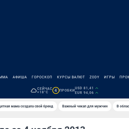
АММА
АФИША
ГОРОСКОП
КУРСЫ ВАЛЮТ
ZODY
ИГРЫ
ПРО
USD 81,41
СЕЙЧАС
4
ПРОБКИ
+18°C
EUR 94,06
етная мама создала свой бренд
Важный чекап для мужчин
В обла