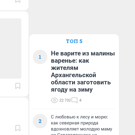
ТОП 5
Не варите из малины
1
варенье: как
жителям
Архангельской
области заготовить
ягоду на зиму
22 732
4
С любовью к лесу и морю:
2
как северная природа
вдохновляет молодую маму