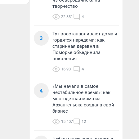
из Северодвинска на
творчество
22 331
4
Тут восстанавливают дома и
3
гордятся нарядами: как
старинная деревня в
Поморье объединила
поколения
16 981
4
«Мы начали в самое
4
нестабильное время»: как
многодетная мама из
Архангельска создала свой
бизнес
15 407
12
Грубое нарушение правил и