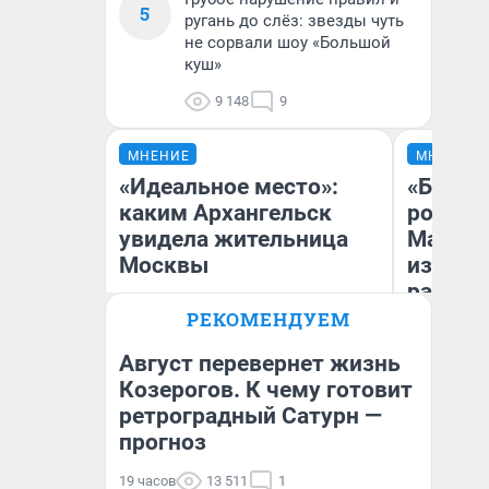
5
ругань до слёз: звезды чуть
не сорвали шоу «Большой
куш»
9 148
9
МНЕНИЕ
МНЕНИЕ
«Идеальное место»:
«Будем
каким Архангельск
роботам
увидела жительница
Матриц
Москвы
из Арх
рассказ
церкви
РЕКОМЕНДУЕМ
Август перевернет жизнь
Козерогов. К чему готовит
Ан
ретроградный Сатурн —
Ксения Подобедова
Св
прогноз
19 часов
13 511
1