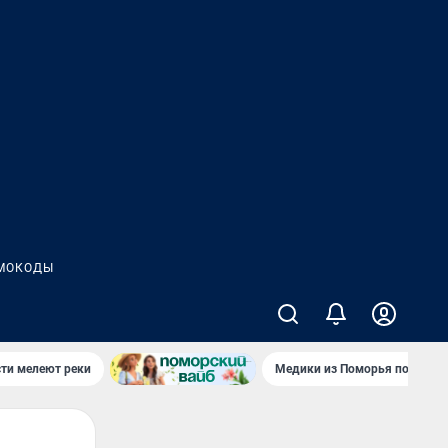
МОКОДЫ
сти мелеют реки
Медики из Поморья поехали 