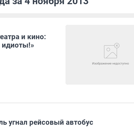
да за 4 ноября 2013
еатра и кино:
– идиоты!»
ль угнал рейсовый автобус