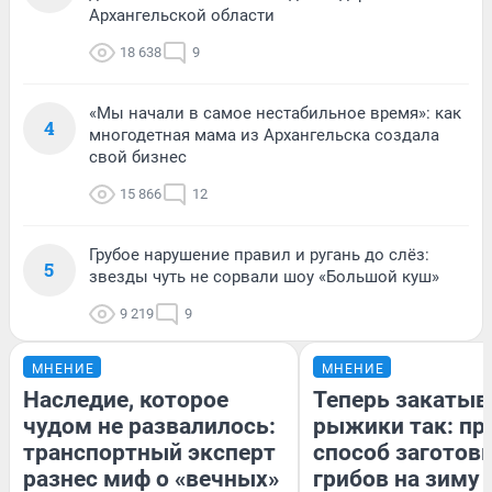
Архангельской области
18 638
9
«Мы начали в самое нестабильное время»: как
4
многодетная мама из Архангельска создала
свой бизнес
15 866
12
Грубое нарушение правил и ругань до слёз:
5
звезды чуть не сорвали шоу «Большой куш»
9 219
9
МНЕНИЕ
МНЕНИЕ
Наследие, которое
Теперь закаты
чудом не развалилось:
рыжики так: пр
транспортный эксперт
способ заготов
разнес миф о «вечных»
грибов на зиму