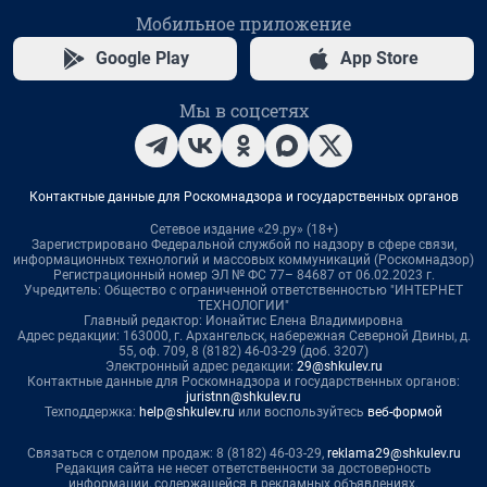
Мобильное приложение
Google Play
App Store
Мы в соцсетях
Контактные данные для Роскомнадзора и государственных органов
Сетевое издание «29.ру» (18+)
Зарегистрировано Федеральной службой по надзору в сфере связи,
информационных технологий и массовых коммуникаций (Роскомнадзор)
Регистрационный номер ЭЛ № ФС 77– 84687 от 06.02.2023 г.
Учредитель: Общество с ограниченной ответственностью "ИНТЕРНЕТ
ТЕХНОЛОГИИ"
Главный редактор: Ионайтис Елена Владимировна
Адрес редакции: 163000, г. Архангельск, набережная Северной Двины, д.
55, оф. 709, 8 (8182) 46-03-29 (доб. 3207)
Электронный адрес редакции:
29@shkulev.ru
Контактные данные для Роскомнадзора и государственных органов:
juristnn@shkulev.ru
Техподдержка:
help@shkulev.ru
или воспользуйтесь
веб-формой
Связаться с отделом продаж: 8 (8182) 46-03-29,
reklama29@shkulev.ru
Редакция сайта не несет ответственности за достоверность
информации, содержащейся в рекламных объявлениях.