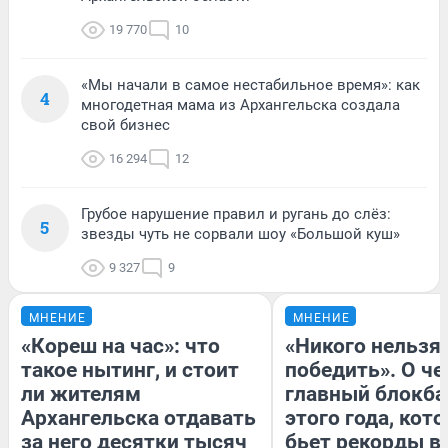
19 770
10
«Мы начали в самое нестабильное время»: как
4
многодетная мама из Архангельска создала
свой бизнес
16 294
12
Грубое нарушение правил и ругань до слёз:
5
звезды чуть не сорвали шоу «Большой куш»
9 327
9
МНЕНИЕ
МНЕНИЕ
«Кореш на час»: что
«Никого нельзя
такое нытинг, и стоит
победить». О ч
ли жителям
главный блокба
Архангельска отдавать
этого года, кот
за него десятки тысяч
бьет рекорды в