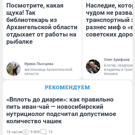
Посмотрите, какая
Наследие, кото
щука! Так
чудом не разва
библиотекарь из
транспортный э
Архангельской области
разнес миф о «
отдыхает от работы на
советских доро
рыбалке
Олег Арефьев
Ирина Лысцева
Блогер, предприн
жительница Архангельской
владелец в тран
области
бизнесе
РЕКОМЕНДУЕМ
«Вплоть до диареи»: как правильно
пить иван-чай — новосибирский
нутрициолог подсчитал допустимое
количество чашек
16 часов
9 809
15