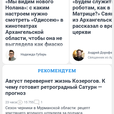
«Мы видим нового
«Будем служит
Нолана»: с каким
роботам, как в
настроем нужно
Матрице?» Свя
смотреть «Одиссею» в
из Архангельск
кинотеатрах
рассказал о вре
Архангельской
церкви
области, чтобы она не
выглядела как фиаско
Андрей Дорофей
Надежда Губарь
Священник из Ар
РЕКОМЕНДУЕМ
Август перевернет жизнь Козерогов. К
чему готовит ретроградный Сатурн —
прогноз
23 часа
15 755
1
Сезон черники в Мурманской области: рецепт
хрустящего ягодного штруделя за полчаса