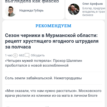
выглядела как фиаско
Олег Арефьев
Блогер, предприн
Надежда Губарь
владелец в тран
бизнесе
РЕКОМЕНДУЕМ
Сезон черники в Мурманской области:
рецепт хрустящего ягодного штруделя
за полчаса
1 час
662
Обсудить
«Четырех мужей потеряла»: Прохор Шаляпин
проболтался о новой возлюбленной
Соль земли забайкальской. Нижегородцевы
«Мне сказали, что нам нужно расстаться». Московского
врача уволили из клиники из-за мата в личном блоге