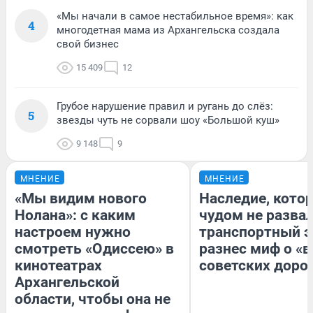
«Мы начали в самое нестабильное время»: как
4
многодетная мама из Архангельска создала
свой бизнес
15 409
12
Грубое нарушение правил и ругань до слёз:
5
звезды чуть не сорвали шоу «Большой куш»
9 148
9
МНЕНИЕ
МНЕНИЕ
«Мы видим нового
Наследие, кото
Нолана»: с каким
чудом не разва
настроем нужно
транспортный э
смотреть «Одиссею» в
разнес миф о «
кинотеатрах
советских доро
Архангельской
области, чтобы она не