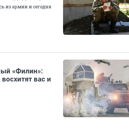
сь из армии и сегодня
ный «Филин»:
восхитят вас и