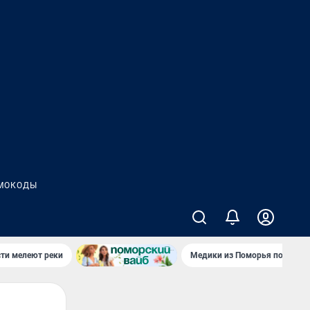
МОКОДЫ
сти мелеют реки
Медики из Поморья поехали 