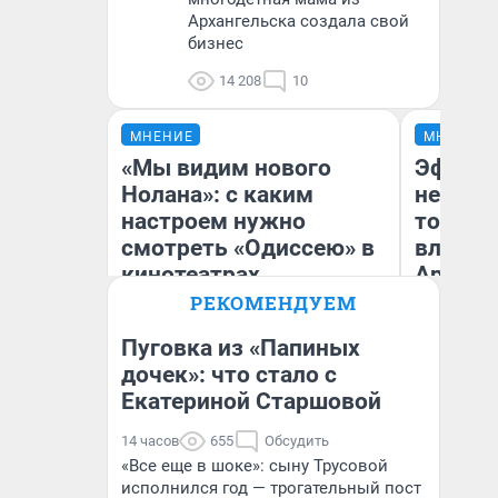
Архангельска создала свой
бизнес
14 208
10
МНЕНИЕ
МНЕНИЕ
«Мы видим нового
Эффект
Нолана»: с каким
не сраз
настроем нужно
топлив
смотреть «Одиссею» в
влияет
кинотеатрах
Арханг
Архангельской
РЕКОМЕНДУЕМ
области, чтобы она не
Пуговка из «Папиных
выглядела как фиаско
дочек»: что стало с
Екатериной Старшовой
Надежда Губарь
Дм
14 часов
655
Обсудить
«Все еще в шоке»: сыну Трусовой
исполнился год — трогательный пост