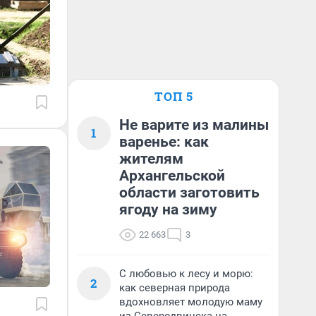
ТОП 5
Не варите из малины
1
варенье: как
жителям
Архангельской
области заготовить
ягоду на зиму
22 663
3
С любовью к лесу и морю:
2
как северная природа
вдохновляет молодую маму