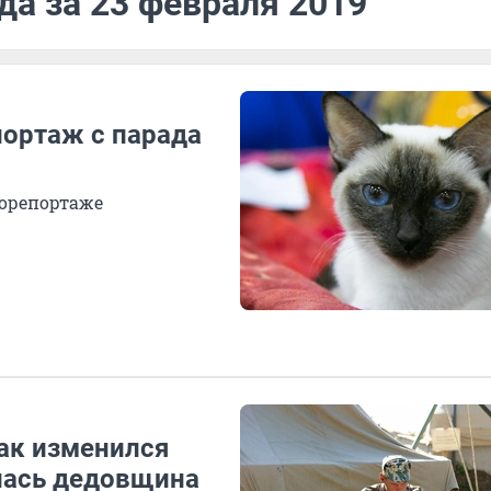
да за 23 февраля 2019
ортаж с парада
торепортаже
как изменился
лась дедовщина