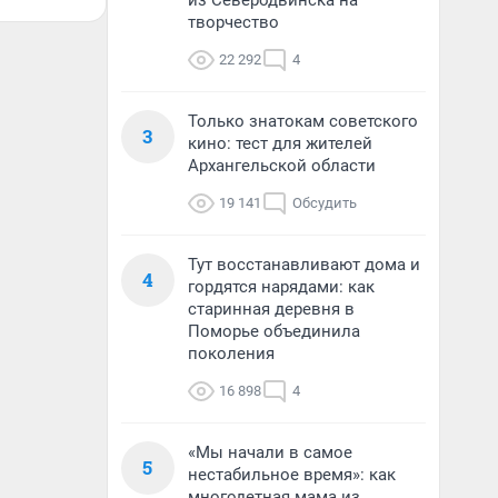
из Северодвинска на
творчество
22 292
4
Только знатокам советского
3
кино: тест для жителей
Архангельской области
19 141
Обсудить
Тут восстанавливают дома и
4
гордятся нарядами: как
старинная деревня в
Поморье объединила
поколения
16 898
4
«Мы начали в самое
5
нестабильное время»: как
многодетная мама из