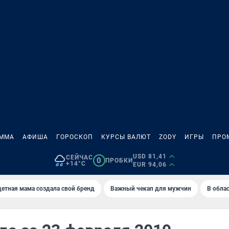
АММА
АФИША
ГОРОСКОП
КУРСЫ ВАЛЮТ
ZODY
ИГРЫ
ПРО
USD 81,41
СЕЙЧАС
0
ПРОБКИ
+14°C
EUR 94,06
етная мама создала свой бренд
Важный чекап для мужчин
В обла