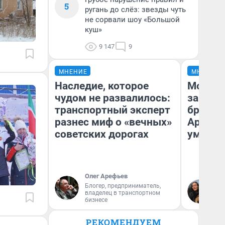
5
ругань до слёз: звезды чуть
не сорвали шоу «Большой
куш»
9 147
9
МНЕНИЕ
МНЕНИЕ
Наследие, которое
Морили
чудом не развалилось:
запирал
транспортный эксперт
бросили
разнес миф о «вечных»
Арханг
советских дорогах
умираю
Олег Арефьев
Блогер, предприниматель,
Ол
владелец в транспортном
Ар
бизнесе
РЕКОМЕНДУЕМ