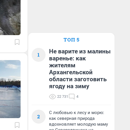
ТОП 5
Не варите из малины
1
варенье: как
жителям
Архангельской
области заготовить
ягоду на зиму
22 731
4
С любовью к лесу и морю:
2
как северная природа
вдохновляет молодую маму