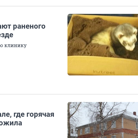
ают раненого
езде
ую клинику
е, где горячая
ложила