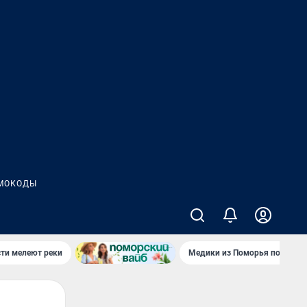
МОКОДЫ
сти мелеют реки
Медики из Поморья поехали 