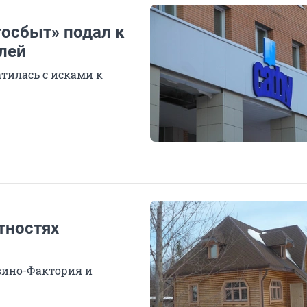
госбыт» подал к
лей
тилась с исками к
тностях
авино-Фактория и