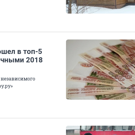
шел в топ-5
ичными 2018
 независимого
у.ру»