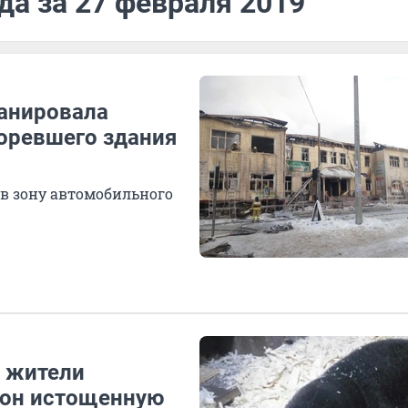
да за 27 февраля 2019
анировала
горевшего здания
в зону автомобильного
: жители
орон истощенную