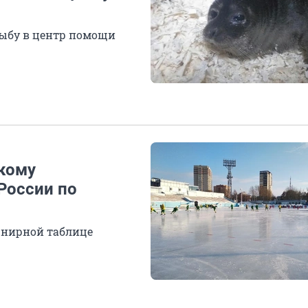
ыбу в центр помощи
кому
России по
урнирной таблице