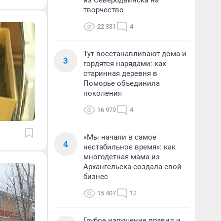
из Северодвинска на
творчество
22 331
4
Тут восстанавливают дома и
3
гордятся нарядами: как
старинная деревня в
Поморье объединила
поколения
16 979
4
«Мы начали в самое
4
нестабильное время»: как
многодетная мама из
Архангельска создала свой
бизнес
15 407
12
Грубое нарушение правил и