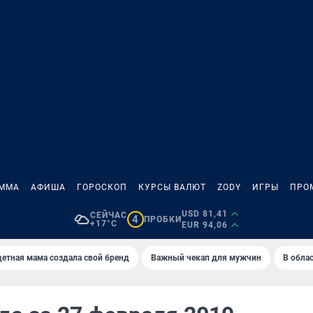
АММА
АФИША
ГОРОСКОП
КУРСЫ ВАЛЮТ
ZODY
ИГРЫ
ПРО
USD 81,41
СЕЙЧАС
4
ПРОБКИ
+17°C
EUR 94,06
етная мама создала свой бренд
Важный чекап для мужчин
В обла