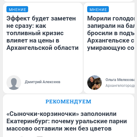
МНЕНИЕ
МНЕНИЕ
Эффект будет заметен
Морили голодом
не сразу: как
запирали на бал
топливный кризис
бросили в подъе
влияет на цены в
Архангельске с
Архангельской области
умирающую соб
Ольга Мелехова
Дмитрий Алексеев
Архангелогородк
РЕКОМЕНДУЕМ
«Сыночки-корзиночки» заполонили
Екатеринбург: почему уральские парни
массово оставили жен без цветов