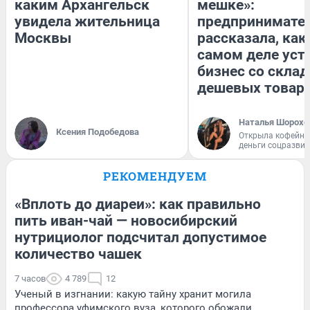
каким Архангельск
мешке»:
увидела жительница
предпринимате
Москвы
рассказала, как
самом деле уст
бизнес со скла
дешевых товар
Наталья Шорохо
Ксения Подобедова
Открыла кофейну
деньги соцразви
РЕКОМЕНДУЕМ
«Вплоть до диареи»: как правильно
пить иван-чай — новосибирский
нутрициолог подсчитал допустимое
количество чашек
7 часов
4 789
12
Ученый в изгнании: какую тайну хранит могила
профессора уфимского вуза, которого обожали