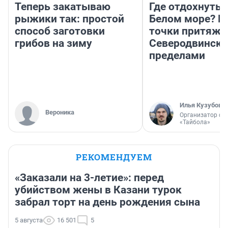
Теперь закатываю
Где отдохнуть 
рыжики так: простой
Белом море? Г
способ заготовки
точки притяже
грибов на зиму
Северодвинске 
пределами
Илья Кузубов
Вероника
Организатор фе
«Тайбола»
РЕКОМЕНДУЕМ
«Заказали на 3-летие»: перед
убийством жены в Казани турок
забрал торт на день рождения сына
5 августа
16 501
5