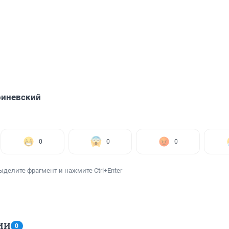
риневский
0
0
0
ыделите фрагмент и нажмите Ctrl+Enter
ИИ
0