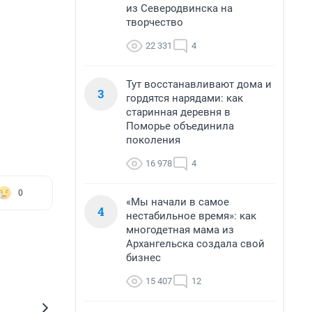
из Северодвинска на
творчество
22 331
4
Тут восстанавливают дома и
3
гордятся нарядами: как
старинная деревня в
Поморье объединила
поколения
16 978
4
0
«Мы начали в самое
4
нестабильное время»: как
многодетная мама из
Архангельска создала свой
бизнес
15 407
12