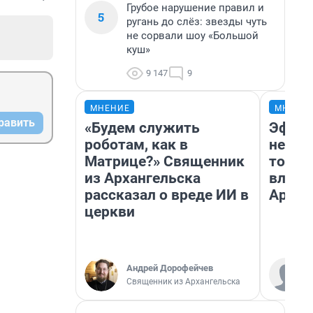
Грубое нарушение правил и
5
ругань до слёз: звезды чуть
не сорвали шоу «Большой
куш»
9 147
9
МНЕНИЕ
МНЕНИ
равить
«Будем служить
Эффек
роботам, как в
не сра
Матрице?» Священник
топли
из Архангельска
влияе
рассказал о вреде ИИ в
Архан
церкви
Андрей Дорофейчев
Священник из Архангельска