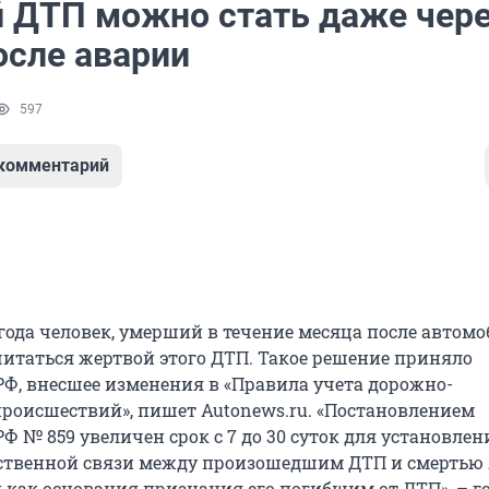
 ДТП можно стать даже чер
осле аварии
597
 комментарий
 года человек, умерший в течение месяца после автом
считаться жертвой этого ДТП. Такое решение приняло
РФ, внесшее изменения в «Правила учета дорожно-
роисшествий», пишет Autonews.ru. «Постановлением
Ф № 859 увеличен срок с 7 до 30 суток для установлен
ственной связи между произошедшим ДТП и смертью 
й как основания признания его погибшим от ДТП», – г