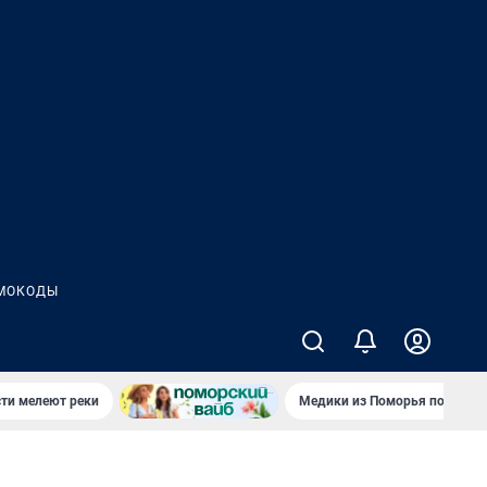
МОКОДЫ
сти мелеют реки
Медики из Поморья поехали 