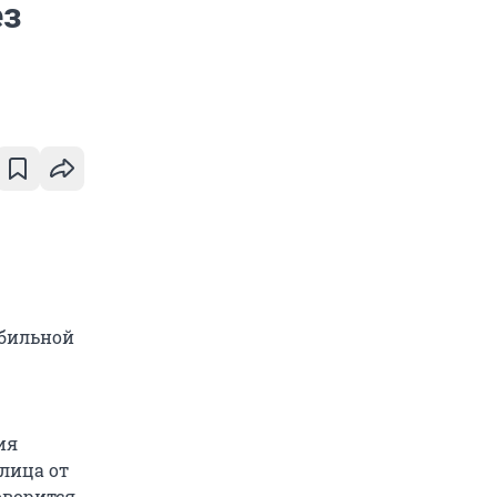
ез
обильной
ия
лица от
оворится