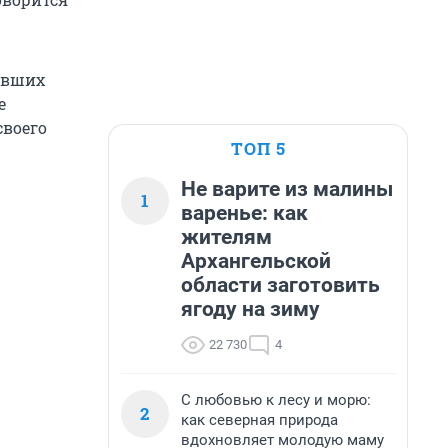
авших
е
своего
ТОП 5
Не варите из малины
1
варенье: как
жителям
Архангельской
области заготовить
ягоду на зиму
22 730
4
С любовью к лесу и морю:
2
как северная природа
вдохновляет молодую маму