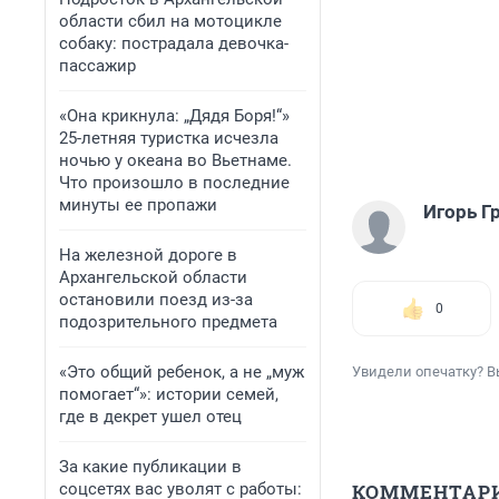
области сбил на мотоцикле
собаку: пострадала девочка-
пассажир
«Она крикнула: „Дядя Боря!“»
25-летняя туристка исчезла
ночью у океана во Вьетнаме.
Что произошло в последние
минуты ее пропажи
Игорь Г
На железной дороге в
Архангельской области
остановили поезд из-за
0
подозрительного предмета
«Это общий ребенок, а не „муж
Увидели опечатку? В
помогает“»: истории семей,
где в декрет ушел отец
За какие публикации в
соцсетях вас уволят с работы:
КОММЕНТАР