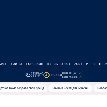
АММА
АФИША
ГОРОСКОП
КУРСЫ ВАЛЮТ
ZODY
ИГРЫ
ПРО
USD 81,41
СЕЙЧАС
4
ПРОБКИ
+17°C
EUR 94,06
етная мама создала свой бренд
Важный чекап для мужчин
В обла