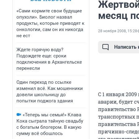
Жертвой
«Сами кормите свои будущие
месяц п
опухоли». Биолог назвал
продукты, которые приводят к
онкологии, сам он их никогда
28 ноября 2008, 15:28
не ест
Написать
Ждете горячую воду?
Подождете еще: сроки
подключения в Архангельске
перенесли
Один переход по ссылке
изменил всё. Как мошенники
С 1 января 2009
довели школьницу до
попытки поджога здания
аварии, будет 
правительство 
«Теперь мы семья!» Клава
транспортных п
Кока сыграла тайную свадьбу
правительства Р
с богатым блогером. В какую
причинно-след
сумму всё обошлось
его последстви