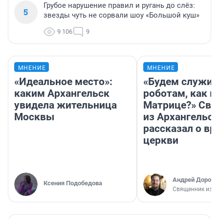
Грубое нарушение правил и ругань до слёз:
5
звезды чуть не сорвали шоу «Большой куш»
9 106
9
МНЕНИЕ
МНЕНИЕ
«Идеальное место»:
«Будем служит
каким Архангельск
роботам, как в
увидела жительница
Матрице?» Св
Москвы
из Архангельск
рассказал о вр
церкви
Андрей Дорофе
Ксения Подобедова
Священник из А