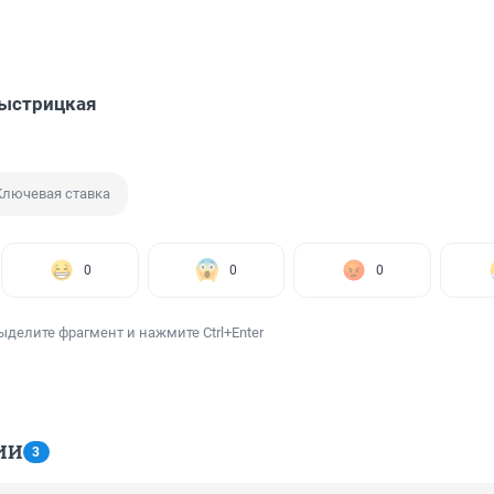
Быстрицкая
Ключевая ставка
0
0
0
ыделите фрагмент и нажмите Ctrl+Enter
ИИ
3