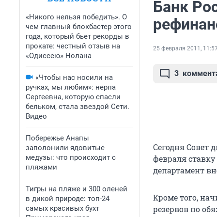
Банк Ро
«Никого нельзя победить». О
рефинан
чем главный блокбастер этого
года, который бьет рекорды в
прокате: честный отзыв на
25 февраля 2011, 11:5
«Одиссею» Нолана
3
коммент
«Чтобы нас носили на
ручках, мы любим»: нерпа
Сергеевна, которую спасли
бельком, стала звездой Сети.
Видео
Побережье Анапы
Сегодня Совет 
заполонили ядовитые
медузы: что происходит с
февраля ставку 
пляжами
департамент вн
Тигры на пляже и 300 оленей
Кроме того, на
в дикой природе: топ-24
самых красивых бухт
резервов по об