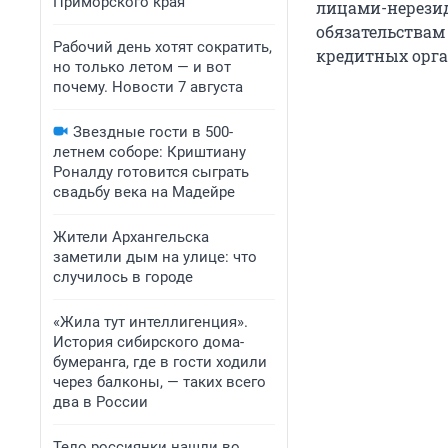
Приморского края
лицами-нерезиде
обязательствам
Рабочий день хотят сократить,
кредитных орган
но только летом — и вот
почему. Новости 7 августа
Звездные гости в 500-
летнем соборе: Криштиану
Роналду готовится сыграть
свадьбу века на Мадейре
Жители Архангельска
заметили дым на улице: что
случилось в городе
«Жила тут интеллигенция».
История сибирского дома-
бумеранга, где в гости ходили
через балконы, — таких всего
два в России
Тело россиянки нашли во