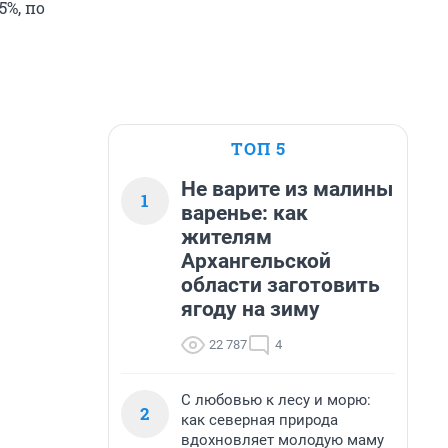
5%, по
ТОП 5
Не варите из малины
1
варенье: как
жителям
Архангельской
области заготовить
ягоду на зиму
22 787
4
С любовью к лесу и морю:
2
как северная природа
вдохновляет молодую маму