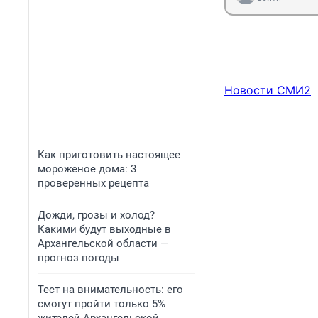
Ввести национал
Братья-китайцы 
момент рублей в
долларовом эквив
один и экономис
такое соотвеств
Новости СМИ2
Как приготовить настоящее
мороженое дома: 3
проверенных рецепта
Дожди, грозы и холод?
Какими будут выходные в
Архангельской области —
прогноз погоды
Тест на внимательность: его
смогут пройти только 5%