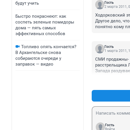
будут учить
Гость
2 марта 2011, 
Ходорковский эт
Быстро покраснеют: как
Другое дело, чт
соспеть зеленые помидоры
понятно кому пла
дома — пять самых
Нищета в исламс
эффективных способов
Но все процессы
Что случайность
Топливо опять кончается?
Гость
только до опред
1 марта 2011, 
В Архангельске снова
зло.

собираются очереди у
СМИ продажны- с
В ОАЭ тоже живу
заправок — видео
расстрельщика Л
То что касается
Запада раздуваю
народ. Как-то р
их правителей. 
А решался он пр
безысходность. 
Сейчас на покуш
приложил руку...
высокую ставку 
выгодны всем не
принципе не воз
падают- по всему
высокая инфляци
них (и в ОАЭ) р
вылазит наружу 
коммунизме. "Чу
потому что они 
полиция- только 
Россия по ресурс
натурализовавши
Россию можно по
Гость
вымирающего рус
Войти