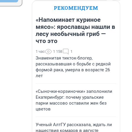
нный 
РЕКОМЕНДУЕМ
ано в 
- 28. Ни 
«Напоминает куриное
ся 
мясо»: ярославцы нашли в
лесу необычный гриб —
что это
1 час
1 158
1
Знаменитая тикток-блогер,
рассказывавшая о борьбе с редкой
формой рака, умерла в возрасте 26
лет
«Сыночки-корзиночки» заполонили
Екатеринбург: почему уральские
парни массово оставили жен без
цветов
Ученый АлтГУ рассказала, ждать ли
нашествия комаров в августе