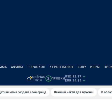
АММА
АФИША
ГОРОСКОП
КУРСЫ ВАЛЮТ
ZODY
ИГРЫ
ПРО
USD 82,17
СЕЙЧАС
2
ПРОБКИ
+15°C
EUR 94,84
етная мама создала свой бренд
Важный чекап для мужчин
В обла