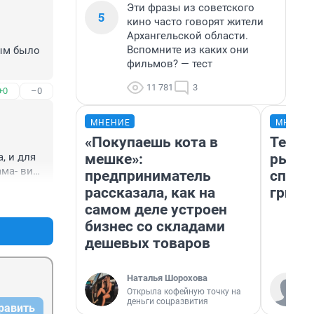
Эти фразы из советского
5
кино часто говорят жители
Архангельской области.
Вспомните из каких они
ым было 
фильмов? — тест
11 781
3
+0
–0
ции. 
ужен 
ленское 
МНЕНИЕ
МНЕНИ
«Покупаешь кота в
Тепер
мешке»:
рыжик
 и для 
етский 
ма- вина 
предприниматель
спосо
 полная 
рассказала, как на
грибо
+0
–0
ад" 
ержит 
самом деле устроен
порядки 
бизнес со складами
ем не 
ть 
дешевых товаров
жу), у 
т и 
ском 
т 
 
Наталья Шорохова
ления- 
Открыла кофейную точку на
для 
деньги соцразвития
равить
або! 