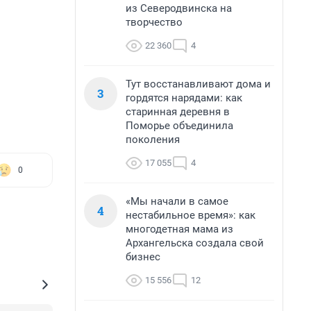
из Северодвинска на
творчество
22 360
4
Тут восстанавливают дома и
3
гордятся нарядами: как
старинная деревня в
Поморье объединила
поколения
17 055
4
0
«Мы начали в самое
4
нестабильное время»: как
многодетная мама из
Архангельска создала свой
бизнес
15 556
12