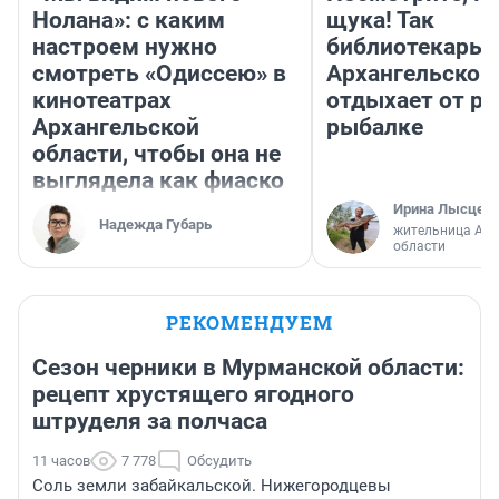
Нолана»: с каким
щука! Так
настроем нужно
библиотекарь 
смотреть «Одиссею» в
Архангельской
кинотеатрах
отдыхает от ра
Архангельской
рыбалке
области, чтобы она не
выглядела как фиаско
Ирина Лысцев
Надежда Губарь
жительница Арх
области
РЕКОМЕНДУЕМ
Сезон черники в Мурманской области:
рецепт хрустящего ягодного
штруделя за полчаса
11 часов
7 778
Обсудить
Соль земли забайкальской. Нижегородцевы