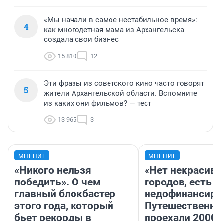
«Мы начали в самое нестабильное время»:
4
как многодетная мама из Архангельска
создала свой бизнес
15 810
12
Эти фразы из советского кино часто говорят
5
жители Архангельской области. Вспомните
из каких они фильмов? — тест
13 965
3
МНЕНИЕ
МНЕНИЕ
«Никого нельзя
«Нет некрасив
победить». О чем
городов, есть
главный блокбастер
недофинансиро
этого года, который
Путешественн
бьет рекорды в
проехали 2000