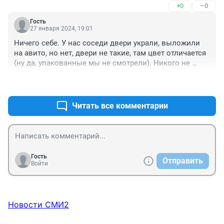
+0
–0
следовало бы на весь мир, может эти тати ещё где 
наследили и их видели.
Гость
27 января 2024, 19:01
Ничего себе. У нас соседи двери украли, выложили 
на авито, но нет, двери не такие, там цвет отличается 
(ну да, упакованные мы не смотрели). Никого не 
нашли в итоге.
+0
–0
Читать все комментарии
Гость
Отправить
Войти
Новости СМИ2