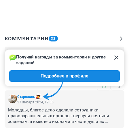
КОММЕНТАРИИ
32
Гость
27 января 2024, 20:18
Получай награды за комментарии и другие 
задания!
Хозяевам дач и деревенских домов надо разрешить 
защищать свое имущество любыми доступными 
Подробнее в профиле
способами.
+0
–0
Старожил.
27 января 2024, 19:35
Молодцы, благое дело сделали сотрудники 
правоохранительных органов - вернули святыни 
хозяевам, а вместе с иконами и часть души их 
предков. А, вот показать лица преступников 