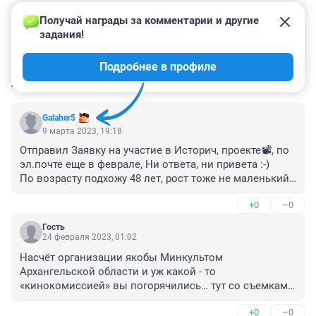
Получай награды за комментарии и другие 
задания!
Подробнее в профиле
КОММЕНТАРИИ
15
Galaher5
9 марта 2023, 19:18
Отправил Заявку на участие в Историч, проекте📽, по 
эл.почте еще в феврале, Ни ответа, ни привета :-)

По возрасту подхожу 48 лет, рост тоже не маленький, 
а вот Усов и бороды не отрастил, поэтому не 
+0
–0
пригласили! Нужны думаю Бородатые такие грозные 
Поморцы 👮
Гость
24 февраля 2023, 01:02
Насчёт организации якобы Минкультом 
Архангельской области и уж какой - то 
«кинокомиссией» вы погорячились… тут со съемками 
все худо, киношников в Мурманске хорошо приняли
+0
–0