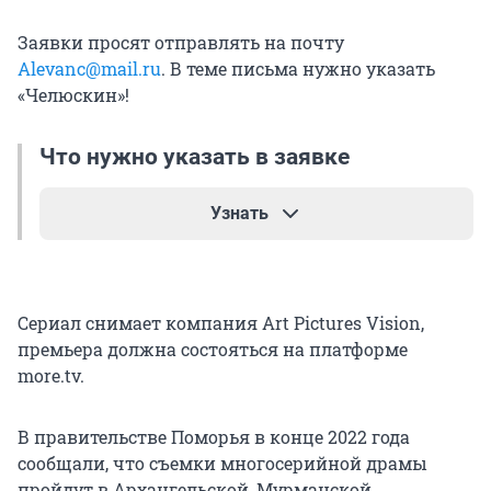
Заявки просят отправлять на почту
Alevanc@mail.ru
. В теме письма нужно указать
«Челюскин»!
Что нужно указать в заявке
Узнать
Ф. И. О.;
Сериал снимает компания Art Pictures Vision,
возраст по паспорту;
премьера должна состояться на платформе
more.tv.
рост;
размер одежды;
В правительстве Поморья в конце 2022 года
сообщали, что съемки многосерийной драмы
3–5 фото (портрет и полный рост);
пройдут в Архангельской, Мурманской,