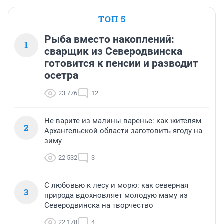
ТОП 5
Рыба вместо накоплений:
1
сварщик из Северодвинска
готовится к пенсии и разводит
осетра
23 776
12
Не варите из малины варенье: как жителям
2
Архангельской области заготовить ягоду на
зиму
22 532
3
С любовью к лесу и морю: как северная
3
природа вдохновляет молодую маму из
Северодвинска на творчество
22 178
4