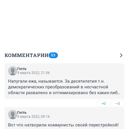
КОММЕНТАРИИ
53
Гость
9 марта 2022, 21:56
Напугали ежа, называется. За десятилетия т.н. 
демократических преобразований в несчастной 
области развалено и оптимизировано без каких-либо 
санкций, а всё пробиваемся, за время пандемии и 
+0
–0
изоляции, нарушения мировой системы логистики - у 
Архангельска вырос грузооборот порта, что очень 
Гость
хорошо. Так и сейчас- где-то будет хороший + в 
9 марта 2022, 09:16
импортозамещении, откинуть все упаднические и 
Вот что натворили коммунисты своей перестройкой! 
панические настроения, у нас это с 90-х, санкции- это 