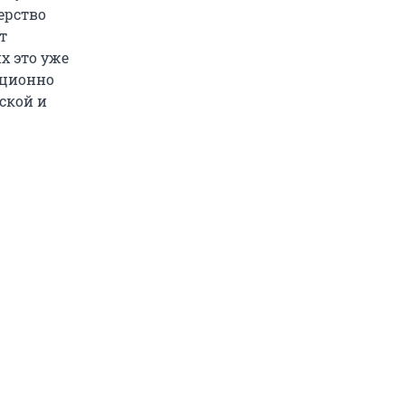
ерство
т
х это уже
иционно
ской и