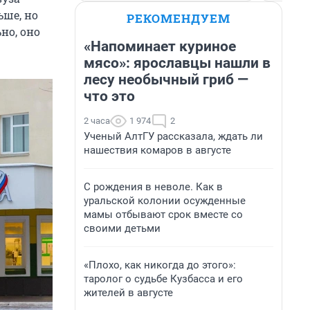
ьше, но
РЕКОМЕНДУЕМ
но, оно
«Напоминает куриное
мясо»: ярославцы нашли в
лесу необычный гриб —
что это
2 часа
1 974
2
Ученый АлтГУ рассказала, ждать ли
нашествия комаров в августе
С рождения в неволе. Как в
уральской колонии осужденные
мамы отбывают срок вместе со
своими детьми
«Плохо, как никогда до этого»:
таролог о судьбе Кузбасса и его
жителей в августе