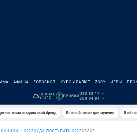
АММА
АФИША
ГОРОСКОП
КУРСЫ ВАЛЮТ
ZODY
ИГРЫ
ПРО
USD 82,17
СЕЙЧАС
2
ПРОБКИ
+14°C
EUR 94,84
етная мама создала свой бренд
Важный чекап для мужчин
В обла
СКНИКИ — 2022
КУДА ПОСТУПАТЬ 2022
ОБЗОР