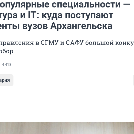
опулярные специальности —
ура и IT: куда поступают
енты вузов Архангельска
правления в СГМУ и САФУ большой конкур
обор
4 418
ария