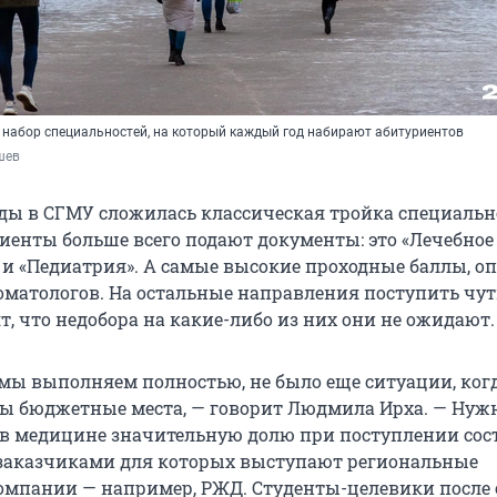
набор специальностей, на который каждый год набирают абитуриентов
шев
оды в СГМУ сложилась классическая тройка специально
иенты больше всего подают документы: это «Лечебное 
 и «Педиатрия». А самые высокие проходные баллы, оп
оматологов. На остальные направления поступить чуть
ят, что недобора на какие-либо из них они не ожидают.
мы выполняем полностью, не было еще ситуации, когд
ы бюджетные места, — говорит Людмила Ирха. — Нуж
 в медицине значительную долю при поступлении со
 заказчиками для которых выступают региональные
мпании — например, РЖД. Студенты-целевики после