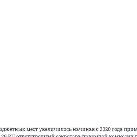
юджетных мест увеличилось начиная с 2020 года при
а 29.RU ответственный секретарь приемной комиссии 