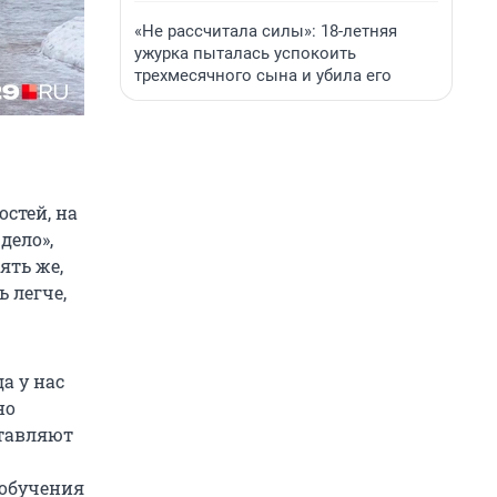
«Не рассчитала силы»: 18-летняя
ужурка пыталась успокоить
трехмесячного сына и убила его
стей, на
дело»,
ять же,
 легче,
а у нас
но
ставляют
 обучения