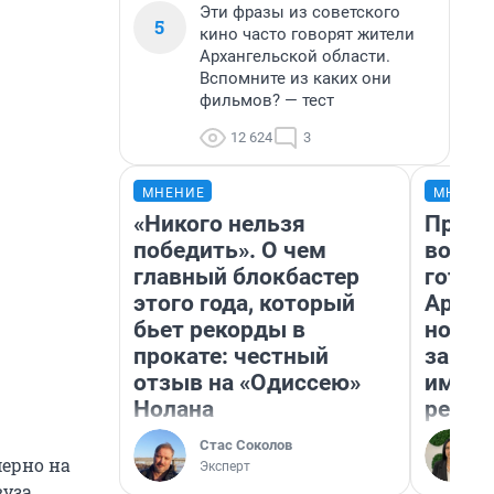
Эти фразы из советского
5
кино часто говорят жители
Архангельской области.
Вспомните из каких они
фильмов? — тест
12 624
3
МНЕНИЕ
МНЕНИ
«Никого нельзя
Прода
победить». О чем
возьм
главный блокбастер
готов
этого года, который
Архан
бьет рекорды в
новый
прокате: честный
закон
отзыв на «Одиссею»
импор
Нолана
репет
Стас Соколов
мерно на
Эксперт
вуза