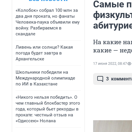
Самые п
«Колобок» собрал 100 млн за
физкульт
два дня проката, но фанаты
Человека-паука объявили ему
абитури
войну. Разбираемся в
скандале
На какие на
Ливень или солнце? Какая
какие — нед
погода будет завтра в
Архангельске
17 июня 2022, 08:47
Школьники победили на
Международной олимпиаде
3
коммент
по ИИ в Казахстане
«Никого нельзя победить». О
чем главный блокбастер этого
года, который бьет рекорды в
прокате: честный отзыв на
«Одиссею» Нолана