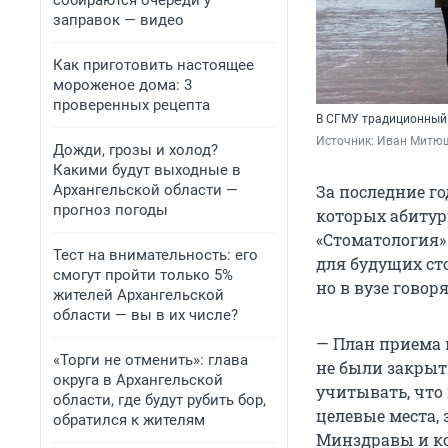
собираются очереди у
заправок — видео
Как приготовить настоящее
мороженое дома: 3
проверенных рецепта
В СГМУ традиционный 
Источник: 
Иван Митю
Дожди, грозы и холод?
Какими будут выходные в
Архангельской области —
За последние г
прогноз погоды
которых абитур
«Стоматология»
Тест на внимательность: его
для будущих ст
смогут пройти только 5%
но в вузе говор
жителей Архангельской
области — вы в их числе?
— План приема 
«Торги не отменить»: глава
не были закрыт
округа в Архангельской
учитывать, что
области, где будут рубить бор,
целевые места,
обратился к жителям
Минздравы и ко