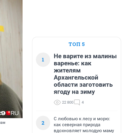
ТОП 5
Не варите из малины
1
варенье: как
жителям
Архангельской
области заготовить
ягоду на зиму
22 800
4
С любовью к лесу и морю:
2
лам
как северная природа
вдохновляет молодую маму