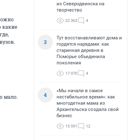
из Северодвинска на
творчество
можно
22 362
4
о какие
где,
Тут восстанавливают дома и
3
вузов.
гордятся нарядами: как
старинная деревня в
Поморье объединила
поколения
17 070
4
«Мы начали в самое
4
о мало.
нестабильное время»: как
многодетная мама из
Архангельска создала свой
бизнес
15 591
12