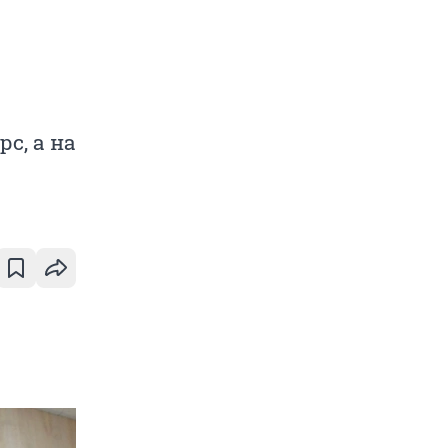
с, а на