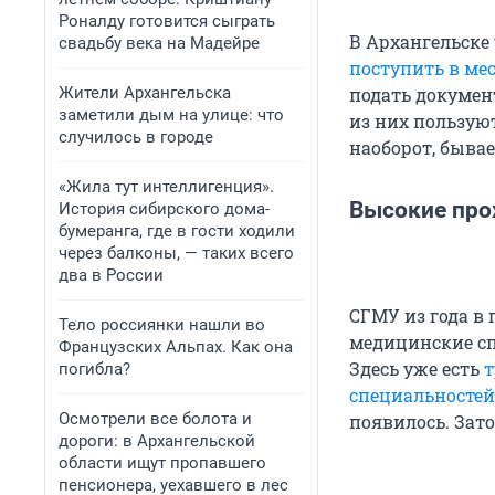
Роналду готовится сыграть
В Архангельске
свадьбу века на Мадейре
поступить в ме
Жители Архангельска
подать докумен
заметили дым на улице: что
из них пользуют
случилось в городе
наоборот, бывае
«Жила тут интеллигенция».
Высокие про
История сибирского дома-
бумеранга, где в гости ходили
через балконы, — таких всего
два в России
СГМУ из года в 
Тело россиянки нашли во
медицинские сп
Французских Альпах. Как она
Здесь уже есть
т
погибла?
специальностей
Осмотрели все болота и
появилось. Зат
дороги: в Архангельской
области ищут пропавшего
пенсионера, уехавшего в лес