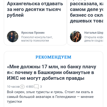
Архангельска отдавать
рассказала, как
за него десятки тысяч
самом деле ус
рублей
бизнес со скл
дешевых това
Ярослав Пронин
Наталья Шорох
Психолог-консультант,
Открыла кофейн
магистр психологии
деньги соцразв
РЕКОМЕНДУЕМ
«Мне должны 17 млн, но банку плачу
я»: почему в Башкирии обманутые в
ИЖС не могут добиться правды
10 часов
4 883
3
Вой сирен, злые туристы и грязь. Стоит ли ехать в
самый большой аквапарк в Геленджике — мнение
туристки