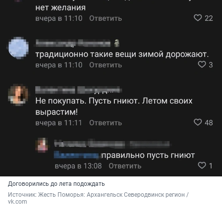
Договорились до лета подождать
Источник: 
Жесть Поморья: Архангельск Северодвинск регион / 
vk.com