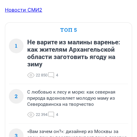
Новости СМИ2
ТОП 5
Не варите из малины варенье:
1
как жителям Архангельской
области заготовить ягоду на
зиму
22 850
4
С любовью к лесу и морю: как северная
2
природа вдохновляет молодую маму из
Северодвинска на творчество
22 394
4
«Вам зачем он?»: дизайнер из Москвы за
3