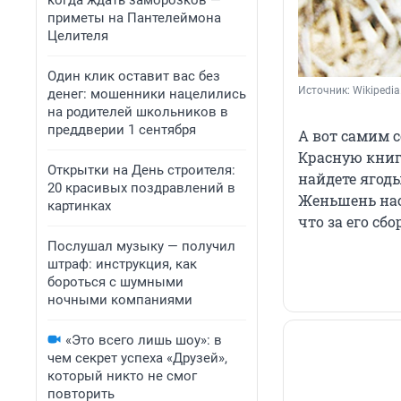
когда ждать заморозков —
приметы на Пантелеймона
Целителя
Один клик оставит вас без
Источник: 
Wikipedia
денег: мошенники нацелились
на родителей школьников в
преддверии 1 сентября
А вот самим с
Красную книгу
Открытки на День строителя:
найдете ягоды
20 красивых поздравлений в
Женьшень нас
картинках
что за его сб
Послушал музыку — получил
штраф: инструкция, как
бороться с шумными
ночными компаниями
«Это всего лишь шоу»: в
чем секрет успеха «Друзей»,
который никто не смог
повторить