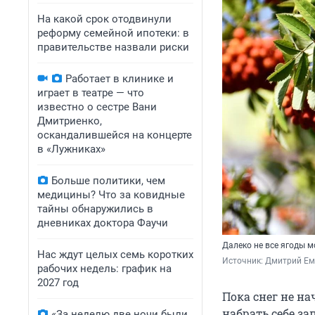
На какой срок отодвинули
реформу семейной ипотеки: в
правительстве назвали риски
Работает в клинике и
играет в театре — что
известно о сестре Вани
Дмитриенко,
оскандалившейся на концерте
в «Лужниках»
Больше политики, чем
медицины? Что за ковидные
тайны обнаружились в
дневниках доктора Фаучи
Далеко не все ягоды 
Нас ждут целых семь коротких
Источник: 
Дмитрий Ем
рабочих недель: график на
2027 год
Пока снег не на
набрать себе за
«За неделю две ночи были