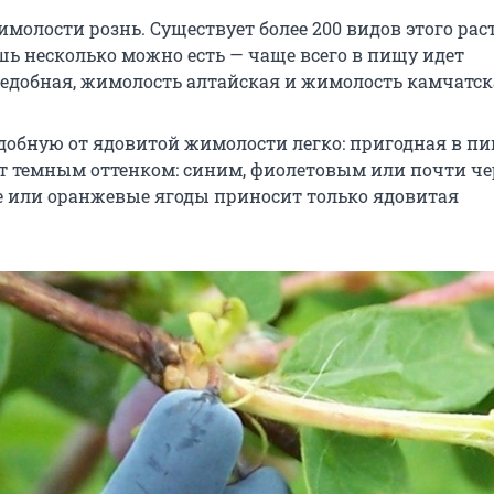
олости рознь. Существует более 200 видов этого рас
шь несколько можно есть — чаще всего в пищу идет
едобная, жимолость алтайская и жимолость камчатск
добную от ядовитой жимолости легко: пригодная в п
ет темным оттенком: синим, фиолетовым или почти ч
е или оранжевые ягоды приносит только ядовитая