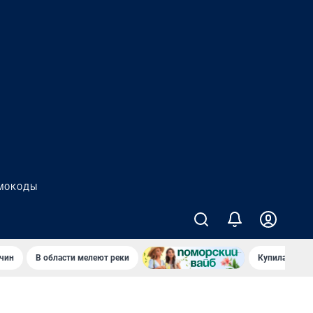
МОКОДЫ
чин
В области мелеют реки
Купила стары