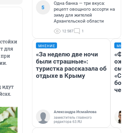
Одна банка — три вкуса:
5
рецепт овощного ассорти на
зиму для жителей
Архангельской области
12 587
1
астойки
МНЕНИЕ
МНЕНИ
ют для
«За неделю две ночи
«Фина
 при
были страшные»:
ожида
ии.
туристка рассказала об
смотр
отдыхе в Крыму
«Стар
больш
д идут
честн
йсах.
Александра Исмайлова
заместитель главного
редактора 63.RU