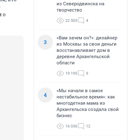
из Северодвинска на
е
творчество
м о
22 503
4
«Вам зачем он?»: дизайнер
3
из Москвы за свои деньги
восстанавливает дом в
деревне Архангельской
области
19 195
9
«Мы начали в самое
4
нестабильное время»: как
многодетная мама из
Архангельска создала свой
бизнес
16 036
12