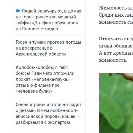
Жимолость жим
Людей эвакуируют, в домах
Среди них ли
нет электричества: мощный
жимолость съ
тайфун «Долфин» обрушился
на Японию — видео
Отличить съе
Гроза и туман: прогноз погоды
ягода облада
на воскресенье в
А вот красны
Архангельской области
жимолость.
Колобок-колобок, я тебя
боюсь! Ради чего отложили
прокат «Человека-паука» —
отзыв о фильме про
«человека-булку»
Очень игривы и отлично ладят
с детьми. В чём особенности
абиссинской породы кошек —
разбираемся с экспертом