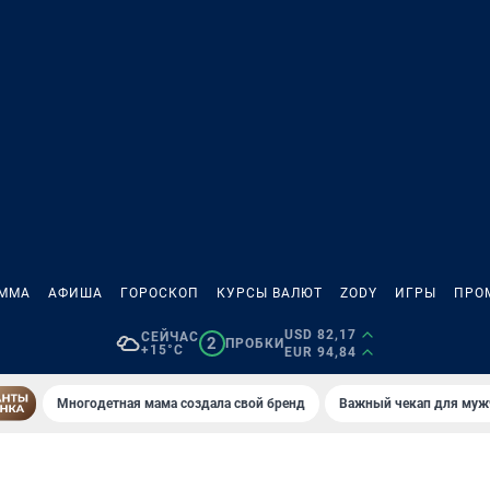
АММА
АФИША
ГОРОСКОП
КУРСЫ ВАЛЮТ
ZODY
ИГРЫ
ПРО
USD 82,17
СЕЙЧАС
2
ПРОБКИ
+15°C
EUR 94,84
Многодетная мама создала свой бренд
Важный чекап для муж