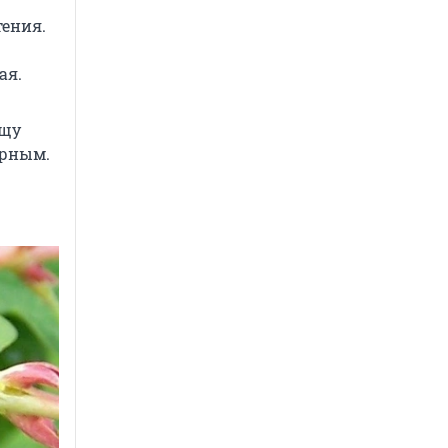
тения.
ая.
ищу
ерным.