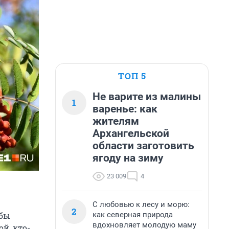
ТОП 5
Не варите из малины
1
варенье: как
жителям
Архангельской
области заготовить
ягоду на зиму
23 009
4
С любовью к лесу и морю:
2
как северная природа
обы
вдохновляет молодую маму
ой, кто-