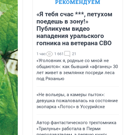
РЕКОМЕНДУЕМ
«Я тебя счас ***, петухом
поедешь в зону!»
Публикуем видео
нападения уральского
гопника на ветерана СВО
1 час
1 661
21
«Уголовник я, родные со мной не
общаются»: как бывший «афганец» 30
лет живет в землянке посреди леса
под Рязанью
«Не вольеры, а камеры пыток»:
девушка пожаловалась на состояние
экопарка «Лотос» в Уссурийске
Автор фантастического трехтомника
«Трилунье» работала в Перми
преподавателем, а первую книгу