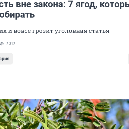
ь вне закона: 7 ягод, котор
собирать
них и вовсе грозит уголовная статья
2 312
ария