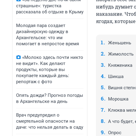
страшные»: туристка
нибудь думает о
рассказала об отдыхе в Крыму
наказание. Чтоб
ягодах, которы
Молодая пара создает
дизайнерскую одежду в
Архангельске: что им
Женьшень
помогает в непростое время
Жимолость
«Молоко здесь почти никто
не видит». Как делают
Княженика
продукты, которые вы
покупаете каждый день:
Шикша
репортаж с фото
Вишня степн
Опять дожди? Прогноз погоды
Морошка
в Архангельске на день
Клюква мел
Врач предупредил о
смертельной опасности на
А что будет,
даче: что нельзя делать в саду
Опрос