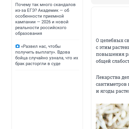
Почему так много скандалов
из-за ЕГЭ? Академик — об
особенности приемной
кампании — 2026 и новой
реальности российского
образования
О целебных с
«Развел нас, чтобы
с этим растен
получить выплату». Вдова
повышения ра
бойца случайно узнала, что их
общей слабост
брак расторгли в суде
Лекарства де
сантиметров в
и ягоды раст