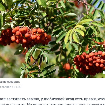
можно собирать
ельянов / E1.RU
чал застилать землю, у любителей ягод есть время, чт
пасов на зиму. Но вряд ли, отправляясь в лес с корзинк