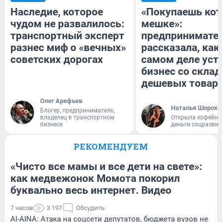
Наследие, которое
«Покупаешь кот
чудом не развалилось:
мешке»:
транспортный эксперт
предпринимате
разнес миф о «вечных»
рассказала, как
советских дорогах
самом деле уст
бизнес со скла
дешевых товар
Олег Арефьев
Наталья Шорохо
Блогер, предприниматель,
владелец в транспортном
Открыла кофейну
бизнесе
деньги соцразви
РЕКОМЕНДУЕМ
«Чисто все мамы и все дети на свете»:
как медвежонок Момота покорил
буквально весь интернет. Видео
7 часов
3 197
Обсудить
AI-AINA: Атака на соцсети депутатов, бюджета вузов не