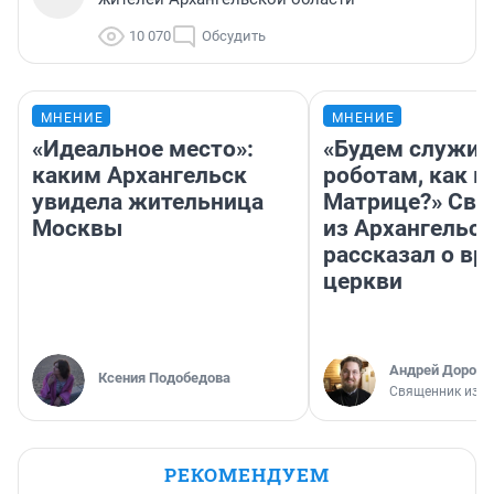
10 070
Обсудить
МНЕНИЕ
МНЕНИЕ
«Идеальное место»:
«Будем служит
каким Архангельск
роботам, как в
увидела жительница
Матрице?» Св
Москвы
из Архангельск
рассказал о вр
церкви
Андрей Дорофе
Ксения Подобедова
Священник из А
РЕКОМЕНДУЕМ