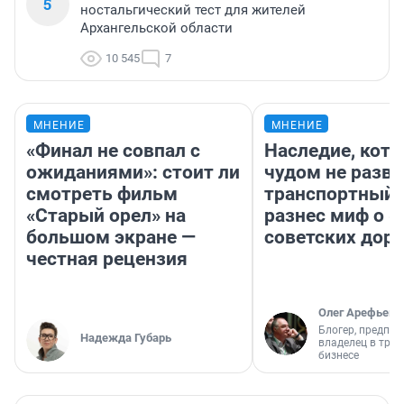
5
ностальгический тест для жителей
Архангельской области
10 545
7
МНЕНИЕ
МНЕНИЕ
«Финал не совпал с
Наследие, кото
ожиданиями»: стоит ли
чудом не разва
смотреть фильм
транспортный 
«Старый орел» на
разнес миф о 
большом экране —
советских доро
честная рецензия
Олег Арефьев
Блогер, предпри
Надежда Губарь
владелец в тра
бизнесе