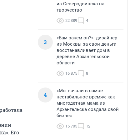
из Северодвинска на
творчество
22 389
4
«Вам зачем он?»: дизайнер
3
из Москвы за свои деньги
восстанавливает дом в
деревне Архангельской
области
16 875
8
«Мы начали в самое
4
нестабильное время»: как
многодетная мама из
Архангельска создала свой
сработала
бизнес
ении
15 705
12
а». Его