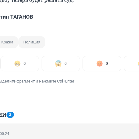
нтин ТАГАНОВ
Кража
Полиция
0
0
0
ыделите фрагмент и нажмите Ctrl+Enter
ИИ
3
 00:24