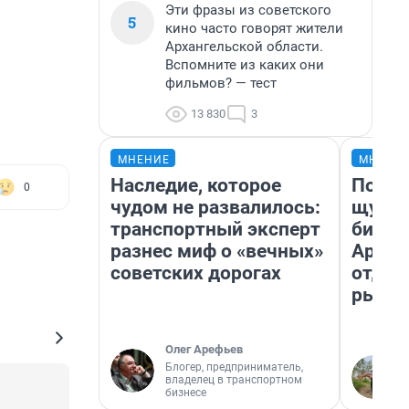
Эти фразы из советского
5
кино часто говорят жители
Архангельской области.
Вспомните из каких они
фильмов? — тест
13 830
3
МНЕНИЕ
МНЕНИ
Наследие, которое
Посмо
0
чудом не развалилось:
щука!
транспортный эксперт
библи
разнес миф о «вечных»
Архан
советских дорогах
отдых
рыбал
Олег Арефьев
Блогер, предприниматель,
владелец в транспортном
бизнесе