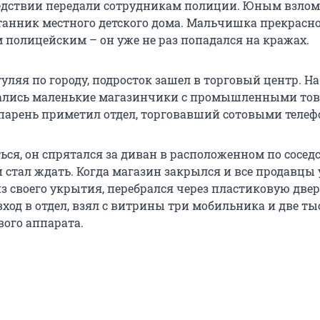
ледствии передали сотрудникам полиции. Юным взл
танник местного детского дома. Мальчишка прекрасн
 полицейским – он уже не раз попадался на кражах.
 гуляя по городу, подросток зашел в торговый центр. Н
гались маленькие магазинчики с промышленными тов
парень приметил отдел, торговавший сотовыми телеф
ся, он спрятался за диван в расположенном по сосед
и стал ждать. Когда магазин закрылся и все продавцы
з своего укрытия, перебрался через пластиковую двер
од в отдел, взял с витрины три мобильника и две т
вого аппарата.