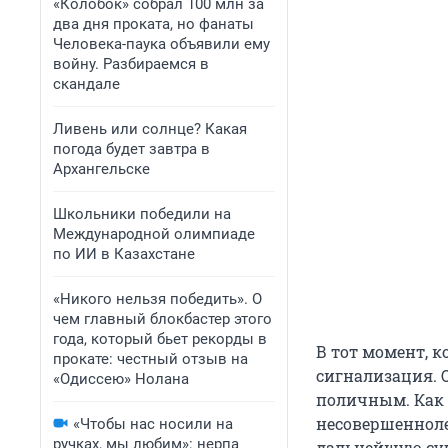
«Колобок» собрал 100 млн за
два дня проката, но фанаты
Человека-паука объявили ему
войну. Разбираемся в
скандале
Ливень или солнце? Какая
погода будет завтра в
Архангельске
Школьники победили на
Международной олимпиаде
по ИИ в Казахстане
«Никого нельзя победить». О
чем главный блокбастер этого
года, который бьет рекорды в
В тот момент, к
прокате: честный отзыв на
сигнализация. 
«Одиссею» Нолана
поличным. Как 
несовершеннолет
«Чтобы нас носили на
ручках, мы любим»: нерпа
дальнейшую суд