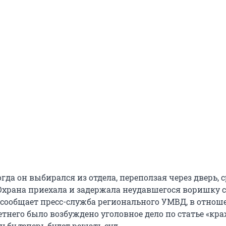
огда он выбирался из отдела, переползая через дверь, 
Охрана приехала и задержала неудавшегося воришку с
сообщает пресс-служба регионального УМВД, в отнош
него было возбуждено уголовное дело по статье «краж
ьбу теперь будет решать суд.