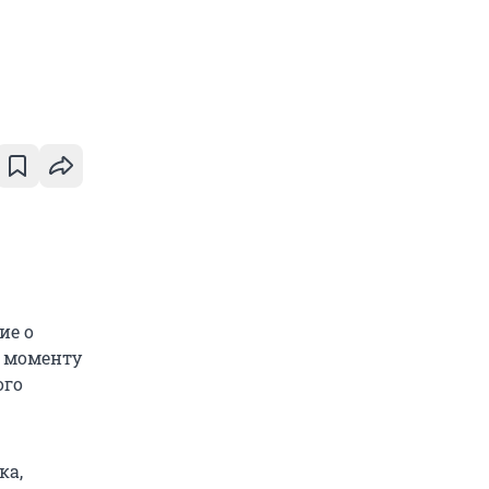
ие о
К моменту
ого
ка,