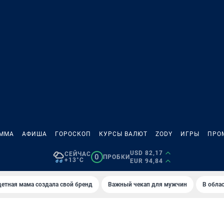
АММА
АФИША
ГОРОСКОП
КУРСЫ ВАЛЮТ
ZODY
ИГРЫ
ПРО
USD 82,17
СЕЙЧАС
0
ПРОБКИ
+13°C
EUR 94,84
етная мама создала свой бренд
Важный чекап для мужчин
В обла