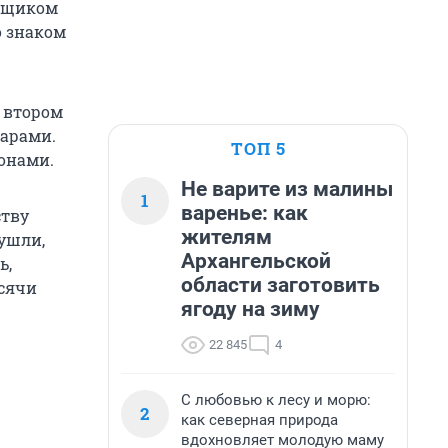
омщиком
о знаком
а втором
арами.
ТОП 5
онами.
Не варите из малины
1
варенье: как
ству
жителям
 ушли,
Архангельской
ь,
области заготовить
ысячи
ягоду на зиму
22 845
4
С любовью к лесу и морю:
2
как северная природа
вдохновляет молодую маму