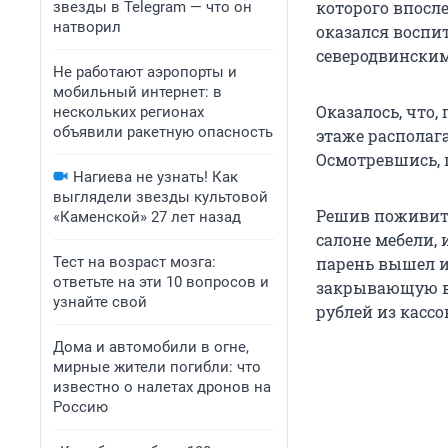
которого впос
звезды в Telegram — что он
натворил
оказался воспи
северодвинским
Не работают аэропорты и
мобильный интернет: в
Оказалось, что,
нескольких регионах
объявили ракетную опасность
этаже распола
Осмотревшись, 
Нагиева не узнать! Как
выглядели звезды культовой
Решив поживить
«Каменской» 27 лет назад
салоне мебели, 
Тест на возраст мозга:
парень вышел и
ответьте на эти 10 вопросов и
закрывающую вх
узнайте свой
рублей из кассо
Дома и автомобили в огне,
мирные жители погибли: что
известно о налетах дронов на
Россию