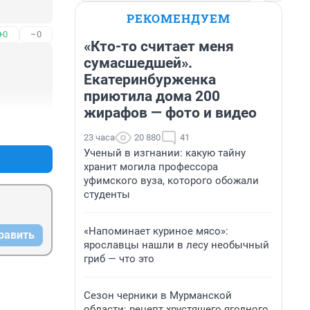
РЕКОМЕНДУЕМ
+0
–0
«Кто-то считает меня
сумасшедшей».
Екатеринбурженка
приютила дома 200
жирафов — фото и видео
+0
–0
23 часа
20 880
41
Ученый в изгнании: какую тайну
хранит могила профессора
уфимского вуза, которого обожали
студенты
«Напоминает куриное мясо»:
равить
ярославцы нашли в лесу необычный
гриб — что это
Сезон черники в Мурманской
области: рецепт хрустящего ягодного