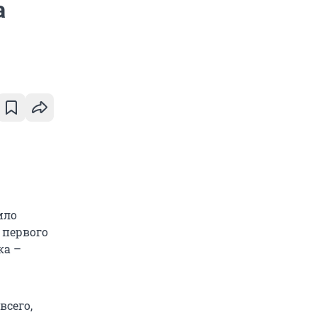
а
ило
 первого
ка –
всего,