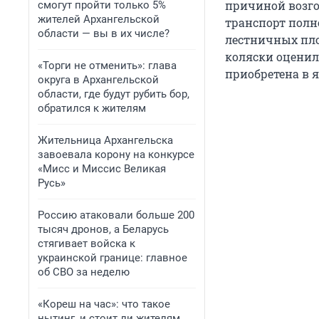
причиной возго
смогут пройти только 5%
жителей Архангельской
транспорт полн
области — вы в их числе?
лестничных пло
коляски оценил
«Торги не отменить»: глава
приобретена в я
округа в Архангельской
области, где будут рубить бор,
обратился к жителям
Жительница Архангельска
завоевала корону на конкурсе
«Мисс и Миссис Великая
Русь»
Россию атаковали больше 200
тысяч дронов, а Беларусь
стягивает войска к
украинской границе: главное
об СВО за неделю
«Кореш на час»: что такое
нытинг, и стоит ли жителям