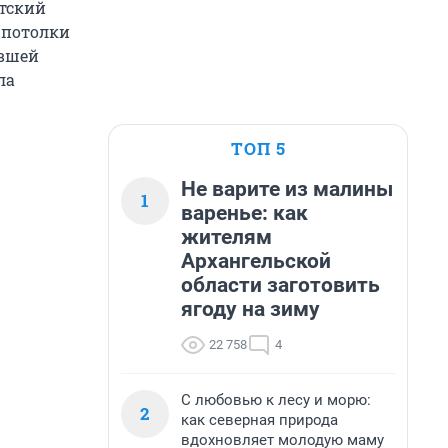
етский
 потолки
евшей
ла
ТОП 5
Не варите из малины
1
варенье: как
жителям
Архангельской
области заготовить
ягоду на зиму
22 758
4
С любовью к лесу и морю:
2
как северная природа
вдохновляет молодую маму