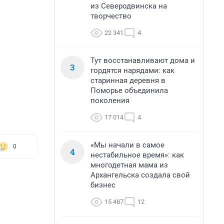
из Северодвинска на
творчество
22 341
4
Тут восстанавливают дома и
3
гордятся нарядами: как
старинная деревня в
Поморье объединила
поколения
17 014
4
«Мы начали в самое
0
4
нестабильное время»: как
многодетная мама из
Архангельска создала свой
бизнес
15 487
12