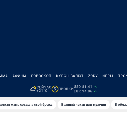
АММА
АФИША
ГОРОСКОП
КУРСЫ ВАЛЮТ
ZODY
ИГРЫ
ПРО
USD 81,41
СЕЙЧАС
5
ПРОБКИ
+21°C
EUR 94,06
етная мама создала свой бренд
Важный чекап для мужчин
В обла