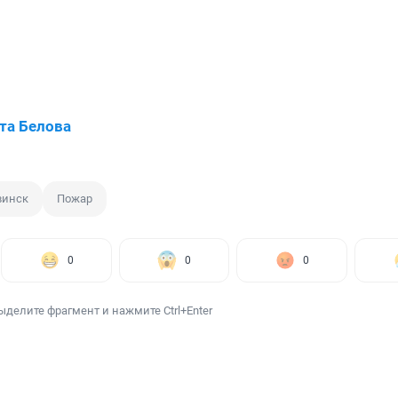
та Белова
винск
Пожар
0
0
0
ыделите фрагмент и нажмите Ctrl+Enter