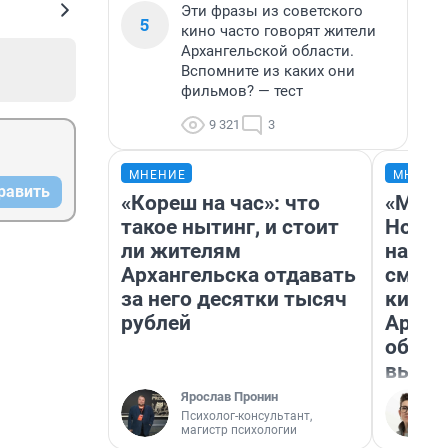
Эти фразы из советского
5
кино часто говорят жители
Архангельской области.
Вспомните из каких они
фильмов? — тест
9 321
3
МНЕНИЕ
МНЕНИ
равить
«Кореш на час»: что
«Мы в
такое нытинг, и стоит
Нолан
ли жителям
настр
Архангельска отдавать
смотр
за него десятки тысяч
кинот
рублей
Архан
облас
выгля
Ярослав Пронин
Психолог-консультант,
магистр психологии