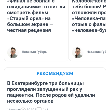
«Финал не совпал с
Колобок-колобо
ожиданиями»: стоит ли
тебя боюсь! Ра
смотреть фильм
отложили прок
«Старый орел» на
«Человека-пау
большом экране —
отзыв о фильм
честная рецензия
«человека-бул
Надежда Губарь
Надежда Губар
РЕКОМЕНДУЕМ
В Екатеринбурге три больницы
проглядели запущенный рак у
пациентки. После родов ей удалили
несколько органов
16 часов
30 392
141