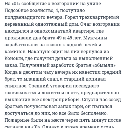
На «01» сообщение о возгорании на улице
Подсобное хозяйство, 4, поступило
полдвенадцатого вечера. Горел трехквартирный
деревянный одноэтажный дом. Очаг возгорания
находился в однокомнатной квартире, где
проживали два брата 49 и 45 лет. Мужчины
зарабатывали на жизнь кладкой печей и
каминов. Накануне один из них вернулся из
Коноши, где получил деньги за выполненный
заказ. Полученный заработок братья «обмыли».
Когда в десятом часу вечера их навестил средний
брат, то младший спал, а старший допивал
спиртное. Средний уговорил последнего
«завязывать» и ложиться спать, предварительно
выключив все электроприборы. Спустя час сосед
братьев почувствовал запах гари, он пытался
достучаться до них, но все было бесполезно.
Пожарные были на месте через пять минут после
сигнала на «01». Однако к этому времени огонь