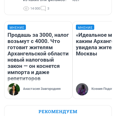
14 000
3
МНЕНИЕ
МНЕНИЕ
Продашь за 3000, налог
«Идеальное ме
возьмут с 4000. Что
каким Арханге
готовит жителям
увидела жител
Архангельской области
Москвы
новый налоговый
закон — он коснется
импорта и даже
репетиторов
Анастасия Завгородняя
Ксения Подобе
РЕКОМЕНДУЕМ