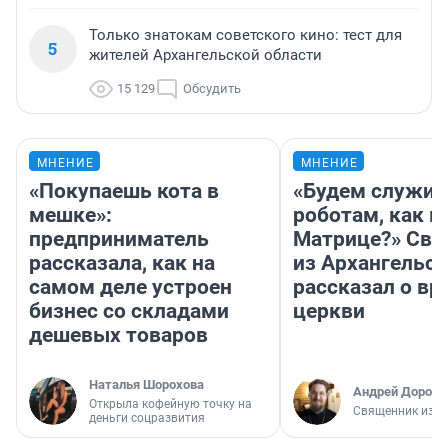
Только знатокам советского кино: тест для
5
жителей Архангельской области
15 129
Обсудить
МНЕНИЕ
МНЕНИЕ
«Покупаешь кота в
«Будем служит
мешке»:
роботам, как в
предприниматель
Матрице?» Св
рассказала, как на
из Архангельск
самом деле устроен
рассказал о вр
бизнес со складами
церкви
дешевых товаров
Наталья Шорохова
Андрей Дорофе
Открыла кофейную точку на
Священник из А
деньги соцразвития