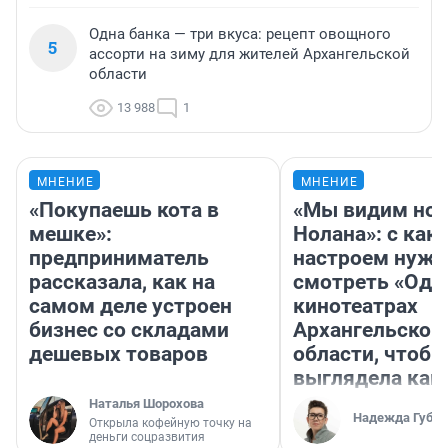
Одна банка — три вкуса: рецепт овощного
5
ассорти на зиму для жителей Архангельской
области
13 988
1
МНЕНИЕ
МНЕНИЕ
«Покупаешь кота в
«Мы видим нов
мешке»:
Нолана»: с как
предприниматель
настроем нужн
рассказала, как на
смотреть «Оди
самом деле устроен
кинотеатрах
бизнес со складами
Архангельской
дешевых товаров
области, чтобы
выглядела как
Наталья Шорохова
Надежда Губар
Открыла кофейную точку на
деньги соцразвития