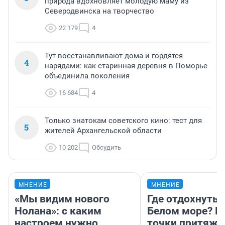
природа вдохновляет молодую маму из
Северодвинска на творчество
22 179
4
Тут восстанавливают дома и гордятся
4
нарядами: как старинная деревня в Поморье
объединила поколения
16 684
4
Только знатокам советского кино: тест для
5
жителей Архангельской области
10 202
Обсудить
МНЕНИЕ
МНЕНИЕ
«Мы видим нового
Где отдохнуть 
Нолана»: с каким
Белом море? Г
настроем нужно
точки притяже