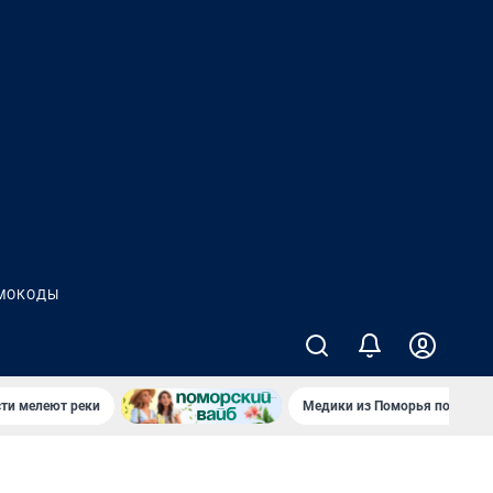
МОКОДЫ
сти мелеют реки
Медики из Поморья поехали 