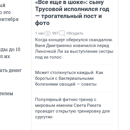
«Все еще в шоке»: сыну
рый
Трусовой исполнился год
о это
— трогательный пост и
сентября
фото
1 час
997
Обсудить
Когда концерт обернулся скандалом.
Ваня Дмитриенко извинился перед
ды до 10
Линочкой Ли за выступление сестры
л их
под ее голос
ать денег
Может столкнуться каждый. Как
бороться с бактериальными
болезнями овощей — советы
телем
Популярный фитнес-тренер с
мировым именем Света Ракета
а
проведет открытую тренировку для
сургутян