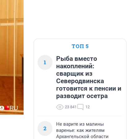
ТОП 5
Рыба вместо
1
накоплений:
сварщик из
Северодвинска
готовится к пенсии и
разводит осетра
23 841
12
Не варите из малины
2
варенье: как жителям
Архангельской области