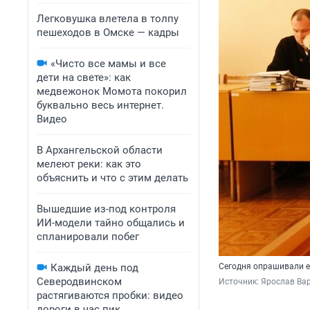
Легковушка влетела в толпу
пешеходов в Омске — кадры
«Чисто все мамы и все
дети на свете»: как
медвежонок Момота покорил
буквально весь интернет.
Видео
В Архангельской области
мелеют реки: как это
объяснить и что с этим делать
Вышедшие из-под контроля
ИИ-модели тайно общались и
спланировали побег
Каждый день под
Сегодня опрашивали ещ
Северодвинском
Источник: 
Ярослав Ва
растягиваются пробки: видео
дороги в час пик