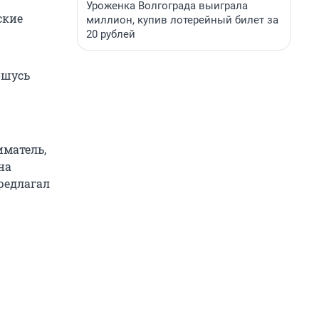
Уроженка Волгограда выиграла
ские
миллион, купив лотерейный билет за
20 рублей
ошусь
иматель,
на
редлагал