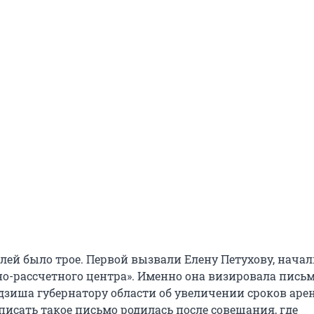
елей было трое. Первой вызвали Елену Петухову, нача
-рассчетного центра». Именно она визировала письм
дзиша губернатору области об увеличении сроков арен
писать такое письмо родилась после совещания, где