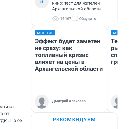
5
кино: тест для жителей
Архангельской области
14 167
Обсудить
МНЕНИЕ
МНЕНИ
Эффект будет заметен
Тепер
не сразу: как
рыжик
топливный кризис
спосо
влияет на цены в
грибо
Архангельской области
Дмитрий Алексеев
льника
о от
РЕКОМЕНДУЕМ
ды. По ее