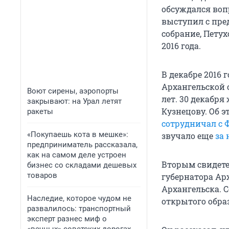
обсуждался воп
выступил с пре
собрание, Петух
2016 года.
В декабре 2016 
Архангельской 
Воют сирены, аэропорты
лет. 30 декабря
закрывают: на Урал летят
Кузнецову. Об 
ракеты
сотрудничал с 
«Покупаешь кота в мешке»:
звучало еще
за 
предприниматель рассказала,
как на самом деле устроен
Вторым свидете
бизнес со складами дешевых
товаров
губернатора Ар
Архангельска. 
Наследие, которое чудом не
открытого обра
развалилось: транспортный
эксперт разнес миф о