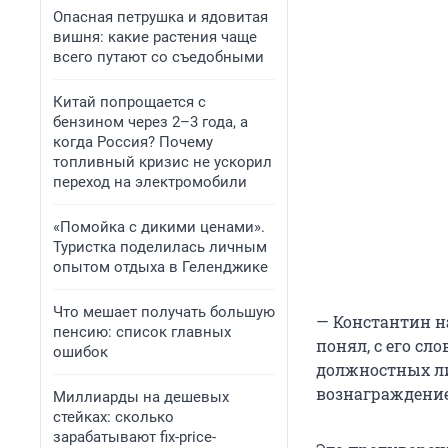
Опасная петрушка и ядовитая
вишня: какие растения чаще
всего путают со съедобными
Китай попрощается с
бензином через 2–3 года, а
когда Россия? Почему
топливный кризис не ускорил
переход на электромобили
«Помойка с дикими ценами».
Туристка поделилась личным
опытом отдыха в Геленджике
Что мешает получать большую
— Константин на
пенсию: список главных
понял, с его сл
ошибок
должностных лиц
вознаграждение.
Миллиарды на дешевых
стейках: сколько
зарабатывают fix-price-