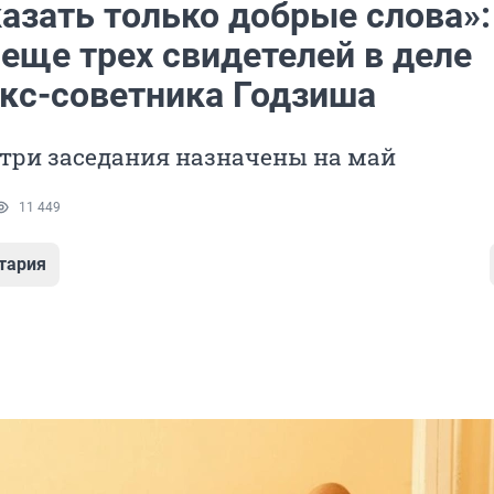
азать только добрые слова»:
еще трех свидетелей в деле
экс-советника Годзиша
три заседания назначены на май
11 449
тария