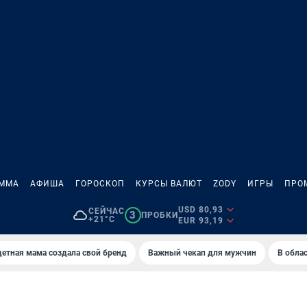
АММА
АФИША
ГОРОСКОП
КУРСЫ ВАЛЮТ
ZODY
ИГРЫ
ПРО
USD 80,93
СЕЙЧАС
3
ПРОБКИ
+21°C
EUR 93,19
етная мама создала свой бренд
Важный чекап для мужчин
В обла