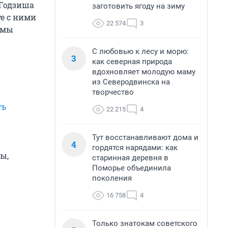
 Годзиша
заготовить ягоду на зиму
е с ними
22 574
3
амы
С любовью к лесу и морю:
3
как северная природа
вдохновляет молодую маму
из Северодвинска на
творчество
ть
22 215
4
Тут восстанавливают дома и
4
гордятся нарядами: как
ы,
старинная деревня в
Поморье объединила
поколения
16 758
4
Только знатокам советского