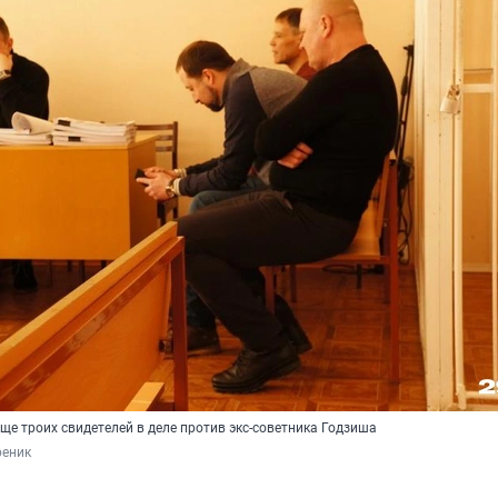
е троих свидетелей в деле против экс-советника Годзиша
реник