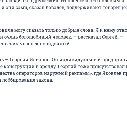
что находится в дружеских отношениях с Яковлевым и
 и они сами, сказал Ковалёв, поддерживают товарище
виче могу сказать только добрые слова. Я к нему отн
н очень боголюбивый человек, — рассказал Сергей. —
еньевич человек порядочный.
ль — Георгий Ильянов. Он индивидуальный предприн
е конструкции в аренду. Георгий тоже присутствовал 
щества операторов наружной рекламы», где Яковлев п
а лоббирование закона.