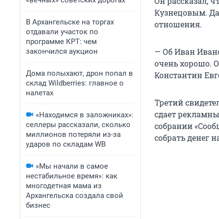
«вечных» советских дорогах
Он рассказал, 
Кузнецовым. Да
В Архангельске на торгах
отношения.
отдавали участок по
программе КРТ: чем
— Об Иван Ивано
закончился аукцион
очень хорошо. О
Дома полыхают, дрон попал в
Константин Евг
склад Wildberries: главное о
налетах
Третий свидете
сдает рекламны
«Находимся в заложниках»:
селлеры рассказали, сколько
собрании «Сооб
миллионов потеряли из-за
собрать денег н
ударов по складам WB
«Мы начали в самое
нестабильное время»: как
многодетная мама из
Архангельска создала свой
бизнес