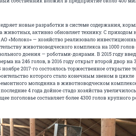
вый собственник вложил в предприятие около 400 м
недряет новые разработки в системе содержания, корм
а животных, активно обновляет технику. С приходом 
 АО «Молоко» — хозяйство реализовало инвестиционн
тельству животноводческого комплекса на 1000 голов 
ольного доения — роботами-доярами. В 2015 году введ
рма на 246 голов, в 2016 году открыт второй двор на 
В ноябре 2017-го состоялось торжественное открытие 
троительство которого стало конечным звеном в цикле
емонтного молодняка в животноводческом комплексе
последние 4 года дойное стадо хозяйства увеличилось
общее поголовье составляет более 4300 голов крупного р