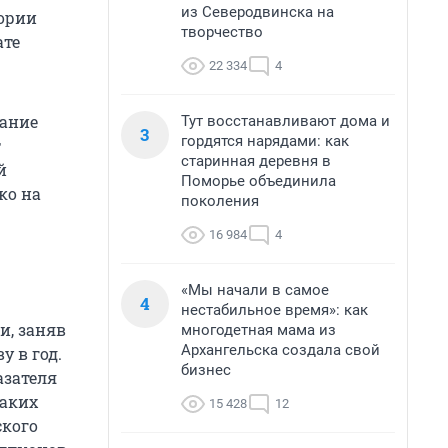
из Северодвинска на
тории
творчество
ате
22 334
4
рание
Тут восстанавливают дома и
3
гордятся нарядами: как
т
старинная деревня в
й
Поморье объединила
ко на
поколения
16 984
4
«Мы начали в самое
4
нестабильное время»: как
и, заняв
многодетная мама из
Архангельска создала свой
у в год.
бизнес
азателя
Таких
15 428
12
ского