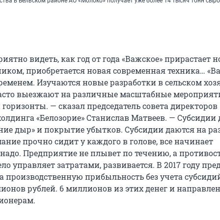
ства в Вельском районе АО «Молоко» получает уже более 14 тысяч тонн сыр
риятно видеть, как год от года «Важское» прирастает
ником, приобретается новая современная техника… «В
временем. Изучаются новые разработки в сельском хоз
асто выезжают на различные масштабные мероприяти
 горизонты. — сказал председатель совета директоров
олдинга «Белозорие» Станислав Матвеев. — Субсидии
ание дыр» и покрытие убытков. Субсидии даются на ра
ание прочно сидит у каждого в голове, все начинает
 надо. Предприятие не плывет по течению, а противос
ло управляет затратами, развивается. В 2017 году пр
а производственную прибыльность без учета субсиди
ионов рублей. 6 миллионов из этих денег и направлен
ионерам.