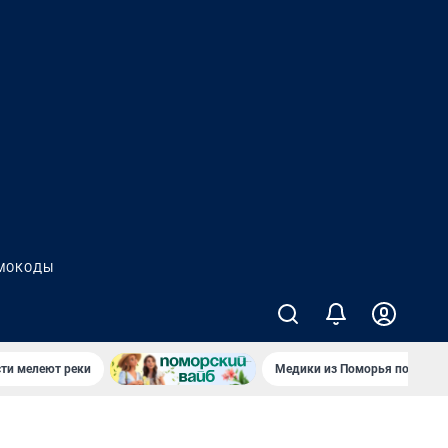
МОКОДЫ
сти мелеют реки
Медики из Поморья поехали 