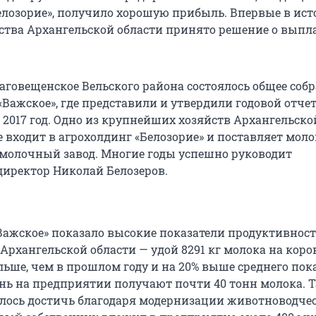
елозорие», получило хорошую прибыль. Впервые в ис
йства Архангельской области принято решение о выпл
лаговещенское Вельского района состоялось общее соб
«Важское», где представили и утвердили годовой отче
 2017 год. Одно из крупнейших хозяйств Архангельско
е входит в агрохолдинг «Белозорие» и поставляет моло
молочный завод. Многие годы успешно руководит
иректор Николай Белозеров.
«Важское» показало высокие показатели продуктивност
 Архангельской области — удой 8291 кг молока на коров
ольше, чем в прошлом году и на 20% выше среднего пок
день на предприятии получают почти 40 тонн молока. 
алось достичь благодаря модернизации животноводче