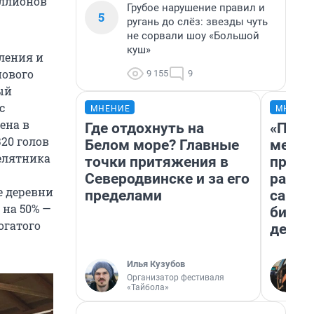
иллионов
Грубое нарушение правил и
5
ругань до слёз: звезды чуть
не сорвали шоу «Большой
куш»
ления и
нового
9 155
9
ый
с
МНЕНИЕ
МНЕНИ
ена в
Где отдохнуть на
«Поку
320 голов
Белом море? Главные
мешке
телятника
точки притяжения в
предп
Северодвинске и за его
расска
 деревни
пределами
самом
 на 50% —
бизне
огатого
дешев
Илья Кузубов
Организатор фестиваля
«Тайбола»