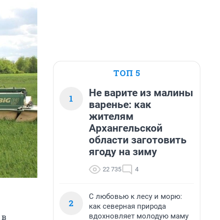
ТОП 5
Не варите из малины
1
варенье: как
жителям
Архангельской
области заготовить
ягоду на зиму
22 735
4
С любовью к лесу и морю:
2
как северная природа
вдохновляет молодую маму
 в