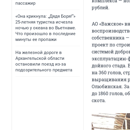
комплекса — но
пассажир
рублей.
«Она крикнула: „Дядя Боря!“»
25-летняя туристка исчезла
АО «Важское» в
ночью у океана во Вьетнаме.
воспроизводств
Что произошло в последние
собственника —
минуты ее пропажи
проект по строи
системой добров
На железной дороге в
эксплуатацию фе
Архангельской области
остановили поезд из-за
дойного стада. 
подозрительного предмета
на 360 голов, с
выращивания р
Олюбинская. За 
до 1860 голов, 
скота.