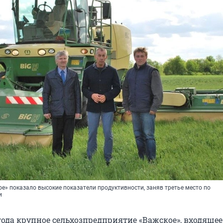
ое» показало высокие показатели продуктивности, заняв третье место по
и
года крупное сельхозпредприятие «Важское», входящее