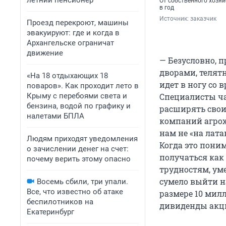
летний пенсионер
От собственного хозяй
в год
Источник: 
заказчик
Проезд перекроют, машины
эвакуируют: где и когда в
Архангельске ограничат
движение
— Безусловно, п
дворами, телят
«На 18 отдыхающих 18
идет в ногу со 
поваров». Как проходит лето в
Крыму с перебоями света и
Специалисты ч
бензина, водой по графику и
расширять свои
налетами БПЛА
компаний агрох
нам не «на лат
Людям приходят уведомления
Когда это поним
о зачислении денег на счет:
получаться как
почему верить этому опасно
трудностям, уме
сумело выйти н
Восемь сбили, три упали.
Все, что известно об атаке
размере 10 милл
беспилотников на
дивиденды акц
Екатеринбург