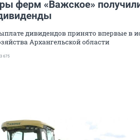
ры ферм «Важское» получил
дивиденды
выплате дивидендов принято впервые в и
озяйства Архангельской области
3 675