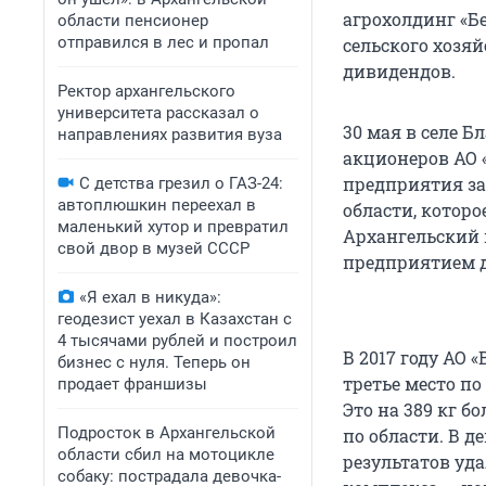
агрохолдинг «Б
области пенсионер
отправился в лес и пропал
сельского хозя
дивидендов.
Ректор архангельского
университета рассказал о
30 мая в селе Б
направлениях развития вуза
акционеров АО 
предприятия за
С детства грезил о ГАЗ-24:
автоплюшкин переехал в
области, которо
маленький хутор и превратил
Архангельский 
свой двор в музей СССР
предприятием д
«Я ехал в никуда»:
геодезист уехал в Казахстан с
4 тысячами рублей и построил
В 2017 году АО 
бизнес с нуля. Теперь он
третье место по
продает франшизы
Это на 389 кг б
Подросток в Архангельской
по области. В 
области сбил на мотоцикле
результатов уд
собаку: пострадала девочка-