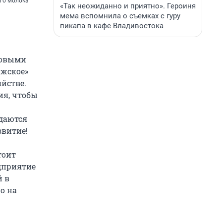
ого молока
«Так неожиданно и приятно». Героиня
мема вспомнила о съемках с гуру
пикапа в кафе Владивостока
 новыми
ажское»
яйстве.
я, чтобы
 даются
звитие!
тоит
едприятие
й в
о на