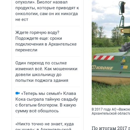
опухоли». Биолог назвал
продукты, которые приводят к
онкологии, сам он их никогда
не ест
Ждете горячую воду?
Подождете еще: сроки
подключения в Архангельске
перенесли
Один переход по ссылке
изменил всё. Как мошенники
довели школьницу до
попытки поджога здания
«Теперь мы семья!» Клава
Кока сыграла тайную свадьбу
с богатым блогером. В какую
В 2017 году АО «Важск
сумму всё обошлось
Архангельской област
«Никто точно не знает, куда
По итогам 2017 
он ушел»: в Архангельской