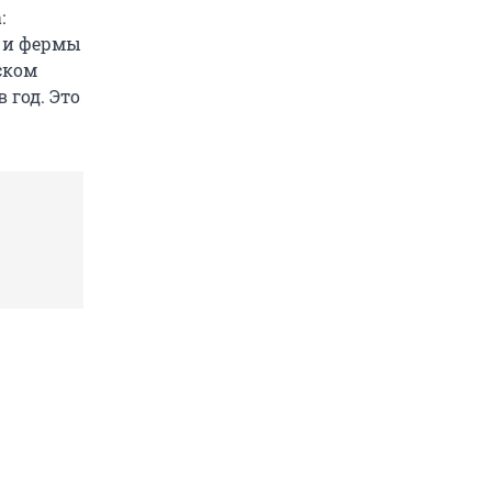
:
ы и фермы
ском
 год. Это