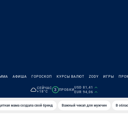
АММА
АФИША
ГОРОСКОП
КУРСЫ ВАЛЮТ
ZODY
ИГРЫ
ПРО
USD 81,41
СЕЙЧАС
3
ПРОБКИ
+18°C
EUR 94,06
етная мама создала свой бренд
Важный чекап для мужчин
В обла