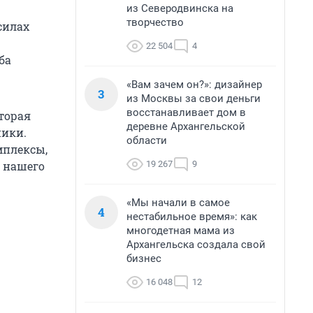
из Северодвинска на
творчество
силах
22 504
4
ба
«Вам зачем он?»: дизайнер
3
из Москвы за свои деньги
восстанавливает дом в
торая
деревне Архангельской
ники.
области
мплексы,
19 267
9
 нашего
«Мы начали в самое
4
нестабильное время»: как
многодетная мама из
Архангельска создала свой
бизнес
16 048
12