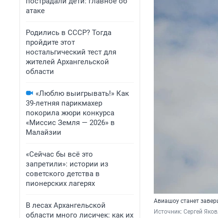
пострадали дети: главное об
атаке
Родились в СССР? Тогда
пройдите этот
ностальгический тест для
жителей Архангельской
области
«Люблю выигрывать!» Как
39-летняя парикмахер
покорила жюри конкурса
«Миссис Земля — 2026» в
Малайзии
«Сейчас бы всё это
запретили»: истории из
советского детства в
пионерских лагерях
Авиашоу станет заве
В лесах Архангельской
Источник: 
Сергей Яков
области много лисичек: как их