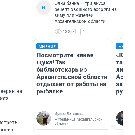
Одна банка — три вкуса:
5
рецепт овощного ассорти на
зиму для жителей
Архангельской области
13 358
1
МНЕНИЕ
МНЕНИ
Посмотрите, какая
«Кореш
щука! Так
такое 
библиотекарь из
ли жи
Архангельской области
Архан
отдыхает от работы на
за не
рыбалке
рубле
еверян на
ниях
Ирина Лысцева
жительница Архангельской
мотреть
области
ности