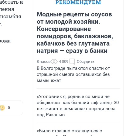
РЕКОМЕНДУЕМ
аботать и
пления
Модные рецепты соусов
ансамбля
от молодой хозяйки.
.
Консервирование
помидоров, баклажанов,
рома
кабачков без глутамата
натрия — сразу в банки
8 часов
4 809
Обсудить
В Волгограде пытаются спасти от
страшной смерти оставшихся без
мамы ежат
«Уголовник я, родные со мной не
общаются»: как бывший «афганец» 30
0
лет живет в землянке посреди леса
под Рязанью
«Было страшно столкнуться с