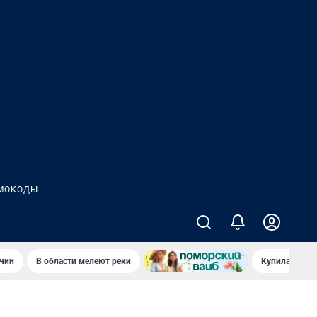
МОКОДЫ
чин
В области мелеют реки
Купила стары