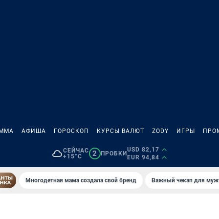
АММА
АФИША
ГОРОСКОП
КУРСЫ ВАЛЮТ
ZODY
ИГРЫ
ПРО
USD 82,17
СЕЙЧАС
2
ПРОБКИ
+15°C
EUR 94,84
Многодетная мама создала свой бренд
Важный чекап для муж