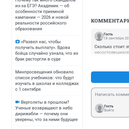
Почему так много скандалов
из-за ЕГЭ? Академик — об
особенности приемной
кампании — 2026 и новой
КОММЕНТАР
реальности российского
образования
Гость
18 сентября 20
«Развел нас, чтобы
Сколько стоит эт
получить выплату». Вдова
несостоявшихся 
бойца случайно узнала, что их
брак расторгли в суде
Минпросвещения обновило
список учебников: что будут
изучать в школах и колледжах
с 1 сентября
Вертолеты в прошлом?
Гость
Ученые возвращают в небо
Войти
дирижабли — почему они
уверены, что за ними будущее