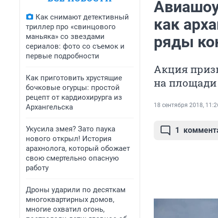
Авиашоу,
Как снимают детективный
как арха
триллер про «свинцового
маньяка» со звездами
ряды ко
сериалов: фото со съемок и
первые подробности
Акция призы
Как приготовить хрустящие
на площади
бочковые огурцы: простой
рецепт от кардиохирурга из
18 сентября 2018, 11:2
Архангельска
Укусила змея? Зато паука
1
коммент
нового открыл! История
арахнолога, который обожает
свою смертельно опасную
работу
Дроны ударили по десяткам
многоквартирных домов,
многие охватил огонь,