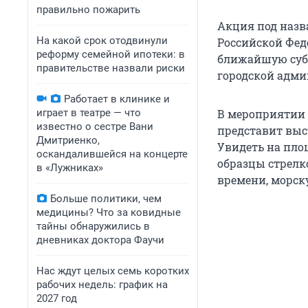
правильно пожарить
Акция под назв
На какой срок отодвинули
Российской Фед
реформу семейной ипотеки: в
ближайшую суббо
правительстве назвали риски
городской адми
Работает в клинике и
играет в театре — что
В мероприятии 
известно о сестре Вани
представит выс
Дмитриенко,
Увидеть на пло
оскандалившейся на концерте
образцы стрелк
в «Лужниках»
времени, морск
Больше политики, чем
медицины? Что за ковидные
тайны обнаружились в
дневниках доктора Фаучи
Нас ждут целых семь коротких
рабочих недель: график на
2027 год