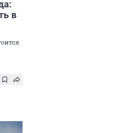
да:
ть в
тоится