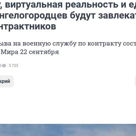
 виртуальная реальность и е
нгелогородцев будут завлека
нтрактников
ва на военную службу по контракту сос
 Мира 22 сентября
6
3 725
арий