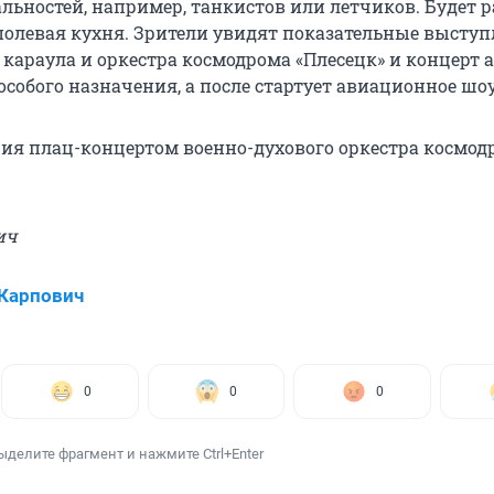
льностей, например, танкистов или летчиков. Будет р
олевая кухня. Зрители увидят показательные высту
 караула и оркестра космодрома «Плесецк» и концерт 
особого назначения, а после стартует авиационное шоу
ия плац-концертом военно-духового оркестра космод
ич
Карпович
0
0
0
ыделите фрагмент и нажмите Ctrl+Enter