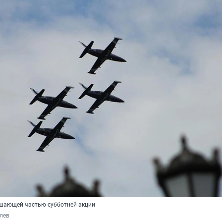
ршающей частью субботней акции
лев